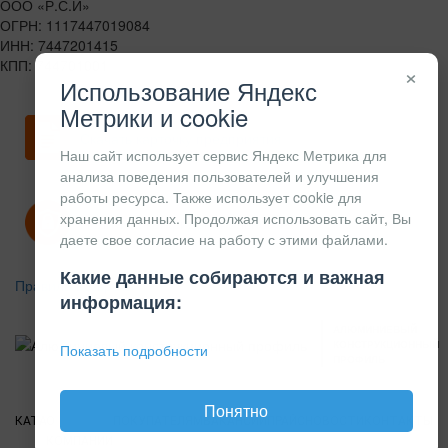
ООО «Р.С.И»
ОГРН: 1117447019084
ИНН: 7447201415
КПП: 744701001
×
Использование Яндекс
Метрики и cookie
Скачать карточку предприятия
Наш сайт использует сервис Яндекс Метрика для
анализа поведения пользователей и улучшения
работы ресурса. Также использует cookie для
хранения данных. Продолжая использовать сайт, Вы
Политика конфиденциальности
даете свое согласие на работу с этими файлами.
Какие данные собираются и важная
Правила возврата
информация:
АЛЮМИНИЕВЫЙ
КОНСТРУКЦИОННЫЙ
Показать подробности
ПРОФИЛЬ
Понятно
КАТАЛОГ
О
ПОКУПАТЕЛЯМ
ВАКАНСИИ
ПРАЙС
НОВОСТИ
КОНТАКТЫ
КОМПАНИИ