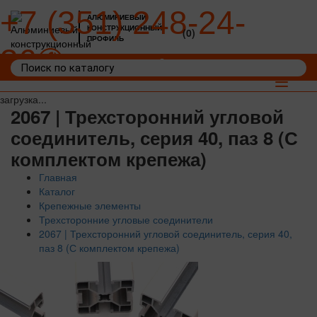
+7 (351) 248-24-
АЛЮМИНИЕВЫЙ
КОНСТРУКЦИОННЫЙ
(0)
ПРОФИЛЬ
36
Войти
Корзина: 0
Toggle
navigat
загрузка...
2067 | Трехсторонний угловой
соединитель, серия 40, паз 8 (С
комплектом крепежа)
Главная
Каталог
Крепежные элементы
Трехсторонние угловые соединители
2067 | Трехсторонний угловой соединитель, серия 40,
паз 8 (С комплектом крепежа)