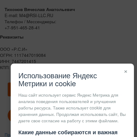
Тихонов Вячеслав Анатольевич
E-mail: M4@RSI-LLC.RU
Телефон / Мессенджеры:
+7-951-465-28-41
Реквизиты
ООО «Р.С.И»
ОГРН: 1117447019084
ИНН: 7447201415
КПП: 744701001
×
Использование Яндекс
Метрики и cookie
Скачать карточку предприятия
Наш сайт использует сервис Яндекс Метрика для
анализа поведения пользователей и улучшения
работы ресурса. Также использует cookie для
хранения данных. Продолжая использовать сайт, Вы
Политика конфиденциальности
даете свое согласие на работу с этими файлами.
Какие данные собираются и важная
Правила возврата