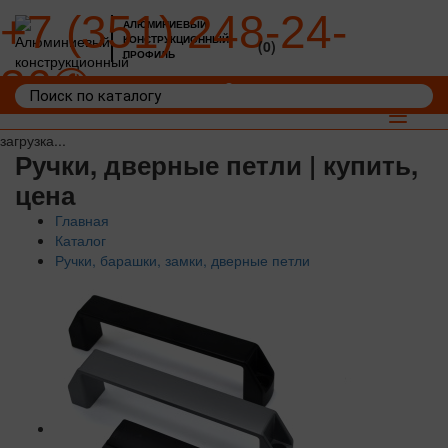
+7 (351) 248-24-
АЛЮМИНИЕВЫЙ
КОНСТРУКЦИОННЫЙ
(0)
ПРОФИЛЬ
36
Войти
Корзина: 0
Toggle
navigat
загрузка...
Ручки, дверные петли | купить,
цена
Главная
Каталог
Ручки, барашки, замки, дверные петли