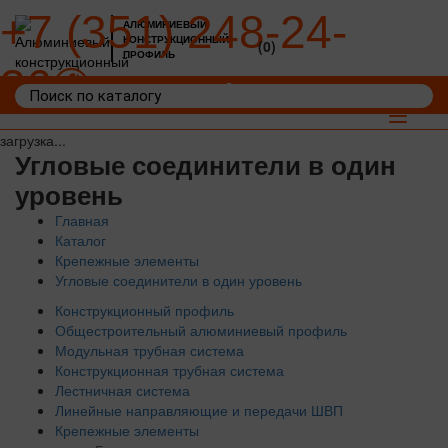
+7 (351) 248-24-
АЛЮМИНИЕВЫЙ
КОНСТРУКЦИОННЫЙ
(0)
ПРОФИЛЬ
36
Войти
Корзина: 0
Toggle
navigat
загрузка...
Угловые соединители в один
уровень
Главная
Каталог
Крепежные элементы
Угловые соединители в один уровень
Конструкционный профиль
Общестроительный алюминиевый профиль
Модульная трубная система
Конструкционная трубная система
Лестничная система
Линейные направляющие и передачи ШВП
Крепежные элементы