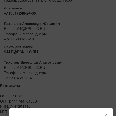
Для заявок:
+7 (351) 248-24-36
Латышев Александр Юрьевич
E-mail: M1@RSI-LLC.RU
Телефон / Мессенджеры:
+7-900-060-96-10
Почта для заявок:
SALE@RSI-LLC.RU
Тихонов Вячеслав Анатольевич
E-mail: M4@RSI-LLC.RU
Телефон / Мессенджеры:
+7-951-465-28-41
Реквизиты
ООО «Р.С.И»
ОГРН: 1117447019084
ИНН: 7447201415
КПП: 744701001
×