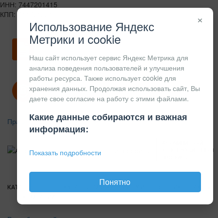
ИНН: 7447201415
КПП: 744701001
×
Использование Яндекс
Метрики и cookie
Скачать карточку предприятия
Наш сайт использует сервис Яндекс Метрика для
анализа поведения пользователей и улучшения
работы ресурса. Также использует cookie для
хранения данных. Продолжая использовать сайт, Вы
Политика конфиденциальности
даете свое согласие на работу с этими файлами.
Какие данные собираются и важная
Правила возврата
информация:
АЛЮМИНИЕВЫЙ
КОНСТРУКЦИОННЫЙ
Показать подробности
ПРОФИЛЬ
Понятно
КАТАЛОГ
О
ПОКУПАТЕЛЯМ
ВАКАНСИИ
ПРАЙС
НОВОСТИ
КОНТАКТЫ
КОМПАНИИ