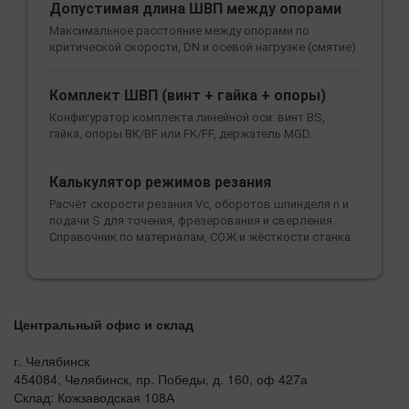
Допустимая длина ШВП между опорами
Максимальное расстояние между опорами по
критической скорости, DN и осевой нагрузке (смятие).
Комплект ШВП (винт + гайка + опоры)
Конфигуратор комплекта линейной оси: винт BS,
гайка, опоры BK/BF или FK/FF, держатель MGD.
Калькулятор режимов резания
Расчёт скорости резания Vc, оборотов шпинделя n и
подачи S для точения, фрезерования и сверления.
Справочник по материалам, СОЖ и жёсткости станка.
Центральный офис и склад
г. Челябинск
454084, Челябинск, пр. Победы, д. 160, оф 427а
Склад: Кожзаводская 108А