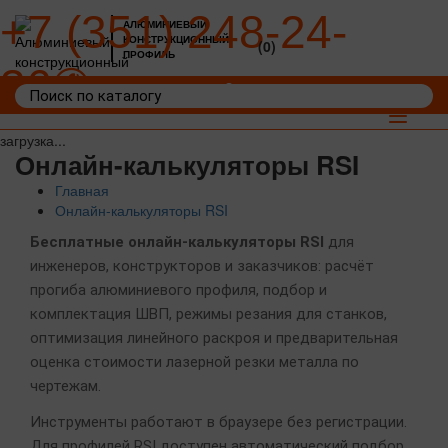
+7 (351) 248-24-
АЛЮМИНИЕВЫЙ
КОНСТРУКЦИОННЫЙ
(0)
ПРОФИЛЬ
36
Войти
Корзина: 0
Toggle
navigat
загрузка...
Онлайн-калькуляторы RSI
Главная
Онлайн-калькуляторы RSI
Бесплатные онлайн-калькуляторы RSI
для
инженеров, конструкторов и заказчиков: расчёт
прогиба алюминиевого профиля, подбор и
комплектация ШВП, режимы резания для станков,
оптимизация линейного раскроя и предварительная
оценка стоимости лазерной резки металла по
чертежам.
Инструменты работают в браузере без регистрации.
Для профилей RSI доступен автоматический подбор