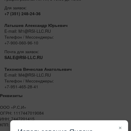
Для заявок:
+7 (351) 248-24-36
Латышев Александр Юрьевич
E-mail: M1@RSI-LLC.RU
Телефон / Мессенджеры:
+7-900-060-96-10
Почта для заявок:
SALE@RSI-LLC.RU
Тихонов Вячеслав Анатольевич
E-mail: M4@RSI-LLC.RU
Телефон / Мессенджеры:
+7-951-465-28-41
Реквизиты
ООО «Р.С.И»
ОГРН: 1117447019084
ИНН: 7447201415
КПП: 744701001
×