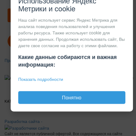
Использование Яндекс
Метрики и cookie
Скачать карточку предприятия
Наш сайт использует сервис Яндекс Метрика для
анализа поведения пользователей и улучшения
работы ресурса. Также использует cookie для
хранения данных. Продолжая использовать сайт, Вы
Политика конфиденциальности
даете свое согласие на работу с этими файлами.
Какие данные собираются и важная
Правила возврата
информация:
АЛЮМИНИЕВЫЙ
КОНСТРУКЦИОННЫЙ
Показать подробности
ПРОФИЛЬ
Понятно
КАТАЛОГ
О
ПОКУПАТЕЛЯМ
ВАКАНСИИ
ПРАЙС
НОВОСТИ
КОНТАКТЫ
КОМПАНИИ
Разработка сайта -
Cайт не является публичной офертой. Все содержащиеся на сайте