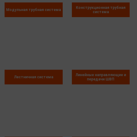
Конструкционная трубная
Модульная трубная система
система
Линейные направляющие и
Лестничная система
передачи ШВП