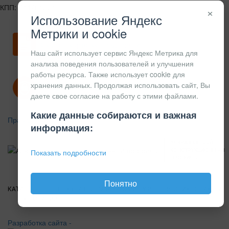
КПП: 744701001
×
Использование Яндекс
Метрики и cookie
Скачать карточку предприятия
Наш сайт использует сервис Яндекс Метрика для
анализа поведения пользователей и улучшения
работы ресурса. Также использует cookie для
хранения данных. Продолжая использовать сайт, Вы
Политика конфиденциальности
даете свое согласие на работу с этими файлами.
Какие данные собираются и важная
Правила возврата
информация:
АЛЮМИНИЕВЫЙ
КОНСТРУКЦИОННЫЙ
Показать подробности
ПРОФИЛЬ
Понятно
КАТАЛОГ
О
ПОКУПАТЕЛЯМ
ВАКАНСИИ
ПРАЙС
НОВОСТИ
КОНТАКТЫ
КОМПАНИИ
Разработка сайта -