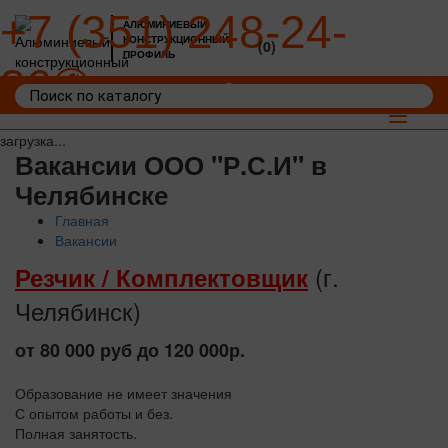
+7 (351) 248-24-
АЛЮМИНИЕВЫЙ
КОНСТРУКЦИОННЫЙ
(0)
ПРОФИЛЬ
36
Войти
Корзина: 0
Toggle
navigat
загрузка...
Вакансии ООО "Р.С.И" в
Челябинске
Главная
Вакансии
(г.
Резчик / Комплектовщик
Челябинск)
от 80 000 руб до 120 000р.
Образование не имеет значения
С опытом работы и без.
Полная занятость.