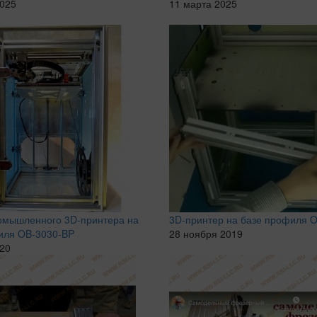
2025
11 марта 2025
омышленного 3D-принтера на
3D-принтер на базе профиля 
иля OB-3030-BP
28 ноября 2019
020