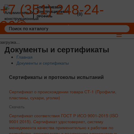
+7 (351) 248-24-
АЛЮМИНИЕВЫЙ
КОНСТРУКЦИОННЫЙ
(0)
ПРОФИЛЬ
36
Войти
Корзина: 0
Toggle
navigat
загрузка...
Документы и сертификаты
Главная
Документы и сертификаты
Сертификаты и протоколы испытаний
Сертификат о происхождении товара СТ-1 (Профили,
пластины, сухари, уголки)
Скачать
Сертификат соответствия ГОСТ Р ИСО 9001-2015 (ISO
9001:2015). Сертификат удостоверяет, систему
менеджмента качества применительно к работам по
разработке, производству и реализации алюминиевых