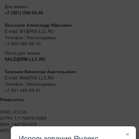
Для заявок:
+7 (351) 248-24-36
Латышев Александр Юрьевич
E-mail: M1@RSI-LLC.RU
Телефон / Мессенджеры:
+7-900-060-96-10
Почта для заявок:
SALE@RSI-LLC.RU
Тихонов Вячеслав Анатольевич
E-mail: M4@RSI-LLC.RU
Телефон / Мессенджеры:
+7-951-465-28-41
Реквизиты
ООО «Р.С.И»
ОГРН: 1117447019084
ИНН: 7447201415
КПП: 744701001
×
Использование Яндекс