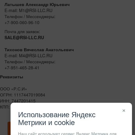
Латышев Александр Юрьевич
E-mail: M1@RSI-LLC.RU
Телефон / Мессенджеры:
+7-900-060-96-10
Почта для заявок:
SALE@RSI-LLC.RU
Тихонов Вячеслав Анатольевич
E-mail: M4@RSI-LLC.RU
Телефон / Мессенджеры:
+7-951-465-28-41
Реквизиты
ООО «Р.С.И»
ОГРН: 1117447019084
ИНН: 7447201415
КПП: 744701001
×
Использование Яндекс
Метрики и cookie
Скачать карточку предприятия
Наш сайт использует сервис Яндекс Метрика для