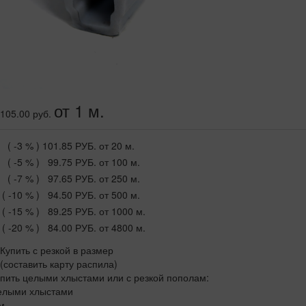
от 1 м.
105.00 руб.
( -3 % )
101.85 РУБ.
от 20 м.
( -5 % )
99.75 РУБ.
от 100 м.
( -7 % )
97.65 РУБ.
от 250 м.
( -10 % )
94.50 РУБ.
от 500 м.
( -15 % )
89.25 РУБ.
от 1000 м.
( -20 % )
84.00 РУБ.
от 4800 м.
Купить с резкой в размер
(составить карту распила)
пить целыми хлыстами или с резкой пополам:
елыми хлыстами
м