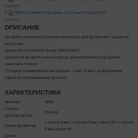
Скачать
2.
4044 | Зажимной профиль. Паз 8 мм (Чертеж).PDF
Скачать
ОПИСАНИЕ
Профиль зажимной (пазовая заглушка) для профилей с шириной
паза 8 мм.
Аналог Bosch Rextoth Group 3842518347
Зажимной профиль используется для крепления в профилях
панелей и стекол.
Толщина зажимаемого материала - 2 мм. (4 мм с подрезанием
одной из прижимающих кромок)
ХАРАКТЕРИСТИКИ
Артикул:
4044
Страна
Россия
производства:
с пазом 8 мм / с пазом 8 мм, серия 30 / с пазом
Серия профилей:
8 мм, серия 40
Длина