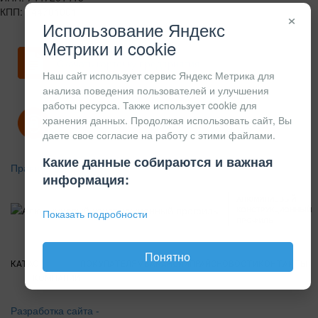
КПП: 744701001
×
Использование Яндекс
Метрики и cookie
Скачать карточку предприятия
Наш сайт использует сервис Яндекс Метрика для
анализа поведения пользователей и улучшения
работы ресурса. Также использует cookie для
хранения данных. Продолжая использовать сайт, Вы
Политика конфиденциальности
даете свое согласие на работу с этими файлами.
Какие данные собираются и важная
Правила возврата
информация:
АЛЮМИНИЕВЫЙ
КОНСТРУКЦИОННЫЙ
Показать подробности
ПРОФИЛЬ
Понятно
КАТАЛОГ
О
ПОКУПАТЕЛЯМ
ВАКАНСИИ
ПРАЙС
НОВОСТИ
КОНТАКТЫ
КОМПАНИИ
Разработка сайта -