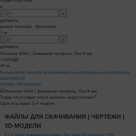
елыми хлыстами
м
-
+
добавить
резкой пополам · бесплатно
+1 м
-
+
добавить
А СКЛАДЕ:
00 м.
АЛЬКУЛЯТОР
РОГИБА ПРОФИЛЕЙ
Товар отсутствует или в наличии недостаточно?
Срок под заказ: 2-4 недели
ФАЙЛЫ ДЛЯ СКАЧИВАНИЯ | ЧЕРТЕЖИ |
3D-МОДЕЛИ
1.
4044 | Зажимной профиль. Паз 8 мм (3D-модель).STEP