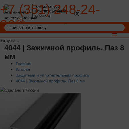
+7 (351) 248-24-
АЛЮМИНИЕВЫЙ
КОНСТРУКЦИОННЫЙ
(0)
ПРОФИЛЬ
36
Войти
Корзина: 0
Toggle
navigat
загрузка...
4044 | Зажимной профиль. Паз 8
мм
Главная
Каталог
Защитный и уплотнительный профиль
4044 | Зажимной профиль. Паз 8 мм