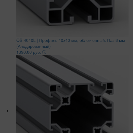
OB-4040L | Профиль 40х40 мм, облегченный. Паз 8 мм
(Анодированный)
1390.00 руб.
ⓘ