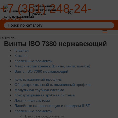
+7 (351) 248-24-
АЛЮМИНИЕВЫЙ
КОНСТРУКЦИОННЫЙ
(0)
ПРОФИЛЬ
36
Войти
Корзина: 0
Toggle
navigat
загрузка...
Винты ISO 7380 нержавеющий
Главная
Каталог
Крепежные элементы
Метрический крепеж (Винты, гайки, шайбы)
Винты ISO 7380 нержавеющий
Конструкционный профиль
Общестроительный алюминиевый профиль
Модульная трубная система
Конструкционная трубная система
Лестничная система
Линейные направляющие и передачи ШВП
Крепежные элементы
Быстрые соединители