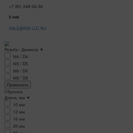
+7 351 248-24-36
E-mail
SALE@RSI-LLC.RU
Резьба / Диаметр ▼
М4 / D4
М5 / D5
М6 / D6
М8 / D8
Применить
Сбросить
Длина, мм ▼
10 мм
12 мм
16 мм
20 мм
25 мм