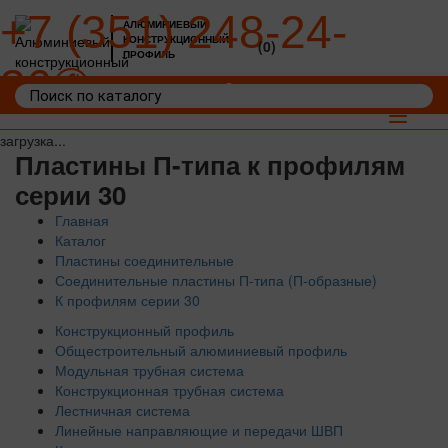
+7 (351) 248-24-
АЛЮМИНИЕВЫЙ
КОНСТРУКЦИОННЫЙ
(0)
ПРОФИЛЬ
36
Войти
Корзина: 0
Toggle
navigat
загрузка...
Пластины П-типа к профилям
серии 30
Главная
Каталог
Пластины соединительные
Соединительные пластины П-типа (П-образные)
К профилям серии 30
Конструкционный профиль
Общестроительный алюминиевый профиль
Модульная трубная система
Конструкционная трубная система
Лестничная система
Линейные направляющие и передачи ШВП