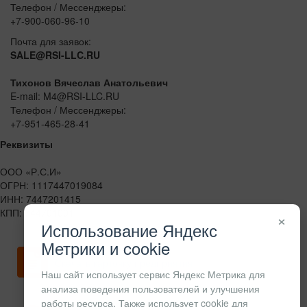
Телефон / Мессенджеры:
+7-900-060-96-10
Почта для заявок:
SALE@RSI-LLC.RU
Тихонов Вячеслав Анатольевич
E-mail: M4@RSI-LLC.RU
Телефон / Мессенджеры:
+7-951-465-28-41
Реквизиты
ООО «Р.С.И»
ОГРН: 1117447019084
ИНН: 7447201415
КПП: 744701001
×
Использование Яндекс
Метрики и cookie
Скачать карточку предприятия
Наш сайт использует сервис Яндекс Метрика для
анализа поведения пользователей и улучшения
работы ресурса. Также использует cookie для