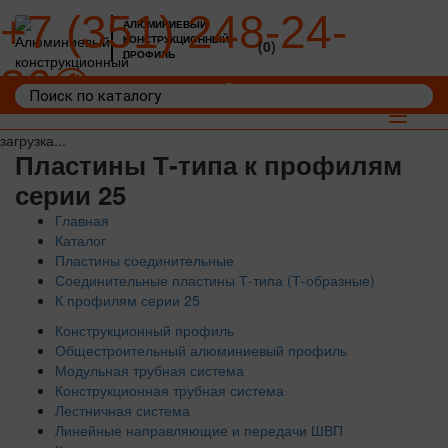
+7 (351) 248-24-
АЛЮМИНИЕВЫЙ
КОНСТРУКЦИОННЫЙ
(0)
ПРОФИЛЬ
36
Войти
Корзина: 0
Toggle
navigat
загрузка...
Пластины Т-типа к профилям
серии 25
Главная
Каталог
Пластины соединительные
Соединительные пластины Т-типа (Т-образные)
К профилям серии 25
Конструкционный профиль
Общестроительный алюминиевый профиль
Модульная трубная система
Конструкционная трубная система
Лестничная система
Линейные направляющие и передачи ШВП