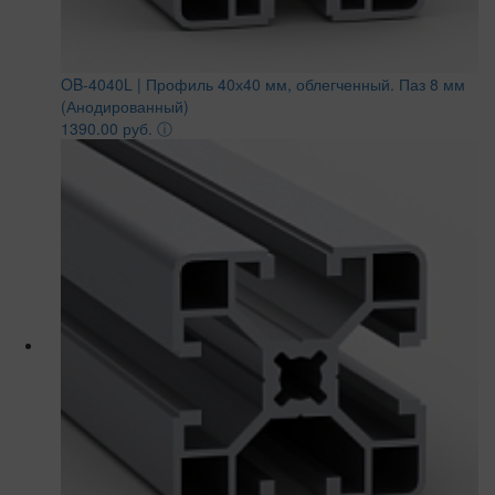
OB-4040L | Профиль 40х40 мм, облегченный. Паз 8 мм
(Анодированный)
1390.00 руб.
ⓘ