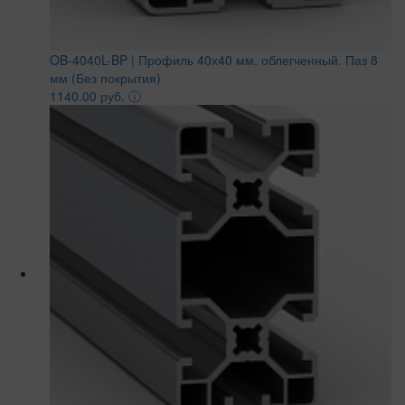
OB-4040L-BP | Профиль 40х40 мм, облегченный. Паз 8
мм (Без покрытия)
1140.00 руб.
ⓘ