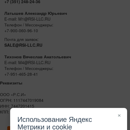
+7 (351) 248-24-36
Латышев Александр Юрьевич
E-mail: M1@RSI-LLC.RU
Телефон / Мессенджеры:
+7-900-060-96-10
Почта для заявок:
SALE@RSI-LLC.RU
Тихонов Вячеслав Анатольевич
E-mail: M4@RSI-LLC.RU
Телефон / Мессенджеры:
+7-951-465-28-41
Реквизиты
ООО «Р.С.И»
ОГРН: 1117447019084
ИНН: 7447201415
КПП: 744701001
×
Использование Яндекс
Метрики и cookie