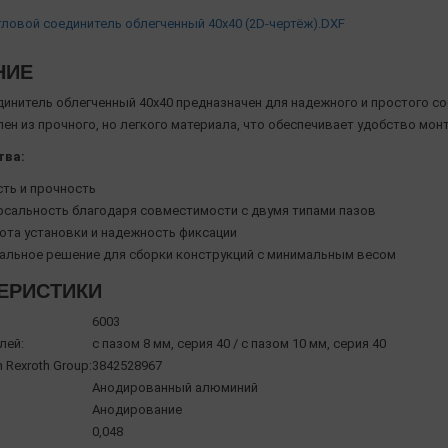
Угловой соединитель облегченный 40х40 (2D-чертёж).DXF
НИЕ
динитель облегченный 40х40 предназначен для надежного и простого со
ен из прочного, но легкого материала, что обеспечивает удобство мон
тва:
сть и прочность
рсальность благодаря совместимости с двумя типами пазов
ота установки и надежность фиксации
альное решение для сборки конструкций с минимальным весом
ЕРИСТИКИ
6003
лей:
с пазом 8 мм, серия 40 / с пазом 10 мм, серия 40
 Rexroth Group:
3842528967
Анодированный алюминий
Анодирование
0,048