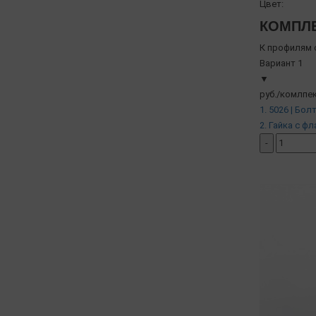
Цвет:
КОМПЛЕ
К профилям с
Вариант 1
▼
руб./комлпек
1. 5026 | Бол
2. Гайка с фл
-
добавить ко
( в наличии )