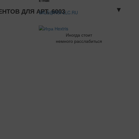
E-mail
▼
ТОВ ДЛЯ АРТ. 6003
SALE@RSI-LLC.RU
Иногда стоит
немного расслабиться