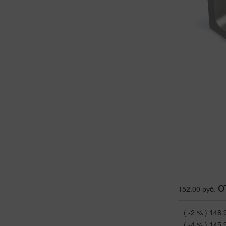
о
152.00 руб.
( -2 % )
148.
( -4 % )
145.