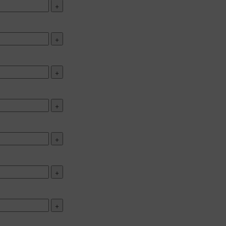
+
+
+
+
+
+
+