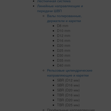
Лестничная система
Линейные направляющие и
передачи ШВП
Валы полированные,
держатели и каретки
D8 mm
D10 mm
D12 mm
D16 mm
D20 mm
D25 mm
D30 mm
D35 mm
D40 mm
Рельсовые цилиндрические
направляющие и каретки
SBR (D12 мм)
SBR (D16 мм)
SBR (D20 мм)
TBR (D16 мм)
TBR (D20 мм)
TBR (D25 мм)
Профильные направляющие