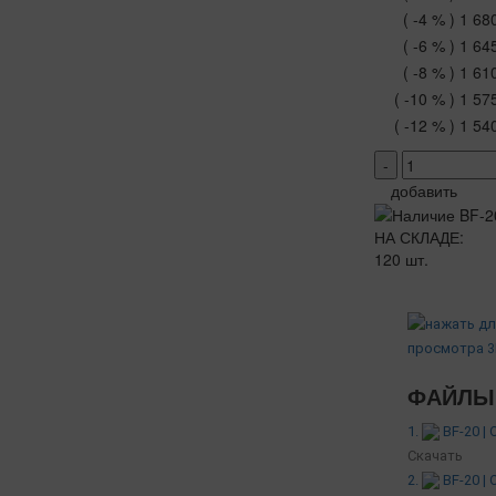
( -4 % )
1 68
( -6 % )
1 64
( -8 % )
1 61
( -10 % )
1 57
( -12 % )
1 54
-
добавить
НА СКЛАДЕ:
120 шт.
ФАЙЛЫ 
1.
BF-20 |
Скачать
2.
BF-20 |