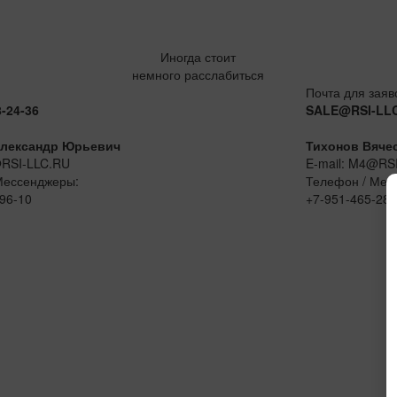
Иногда стоит
немного расслабиться
Почта для заяв
8-24-36
SALE@RSI-LL
лександр Юрьевич
Тихонов Вяче
@RSI-LLC.RU
E-mail: M4@RS
Мессенджеры:
Телефон / Мес
96-10
+7-951-465-28-