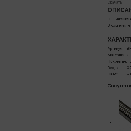
Скачать
ОПИСА
Плавающая о
В комплекте
ХАРАКТ
Артикул:
BF
Материал:
С
Покрытие:
П
Вес, кг:
0.
Цвет:
Ч
Сопутств