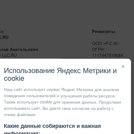
ок:
Реквизиты
C.RU
ООО «Р.С.И»
слав Анатольевич
ОГРН:
I-LLC.RU
1117447019084
сенджеры:
ИНН:
×
41
7447201415
Использование Яндекс Метрики и
КПП:
cookie
Наш сайт использует сервис Яндекс Метрика для анализа
поведения пользователей и улучшения работы ресурса.
Также использует cookie для хранения данных. Продолжая
использовать сайт, Вы даете свое согласие на работу с
этими файлами.
Какие данные собираются и важная
информация: