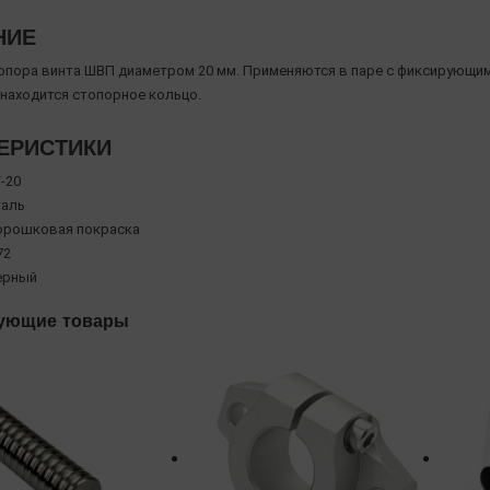
НИЕ
пора винта ШВП диаметром 20 мм. Применяются в паре с фиксирующим
 находится стопорное кольцо.
ЕРИСТИКИ
-20
таль
орошковая покраска
72
ерный
ующие товары