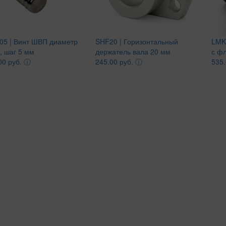
05 | Винт ШВП диаметр
SHF20 | Горизонтальный
LMK
, шаг 5 мм
держатель вала 20 мм
с ф
00 руб.
ⓘ
245.00 руб.
ⓘ
535.