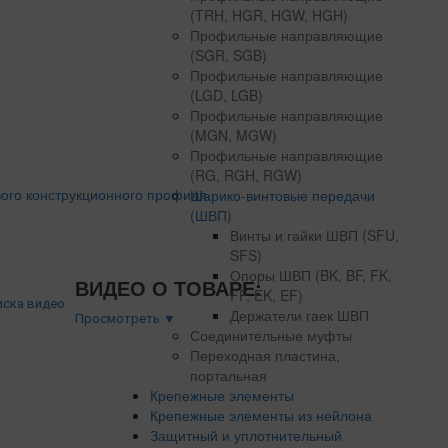
(TRH, HGR, HGW, HGH)
Профильные направляющие
(SGR, SGB)
Профильные направляющие
(LGD, LGB)
Профильные направляющие
(MGN, MGW)
Профильные направляющие
(RG, RGH, RGW)
Шарико-винтовые передачи
(ШВП)
Винты и гайки ШВП (SFU,
SFS)
Опоры ШВП (BK, BF, FK,
ВИДЕО О ТОВАРЕ:
FF, EK, EF)
Держатели гаек ШВП
Просмотреть ▼
Соединительные муфты
Переходная пластина,
портальная
Крепежные элементы
Крепежные элементы из нейлона
Защитный и уплотнительный