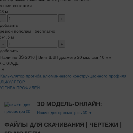
елыми хлыстами
03 м
-
+
добавить
резкой пополам · бесплатно
5+1.5 м
-
+
добавить
А СКЛАДЕ:
 м.
АЛЬКУЛЯТОР
РОГИБА ПРОФИЛЕЙ
3D МОДЕЛЬ-ОНЛАЙН:
Нажми для просмотра в 3D ▼
ФАЙЛЫ ДЛЯ СКАЧИВАНИЯ | ЧЕРТЕЖИ |