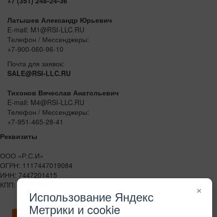
+7 (351) 248-24-36
Латышев Александр Юрьевич
E-mail: M1@RSI-LLC.RU
Телефон / Мессенджеры:
+7-900-060-96-10
Почта для заявок:
SALE@RSI-LLC.RU
Тихонов Вячеслав Анатольевич
E-mail: M4@RSI-LLC.RU
Телефон / Мессенджеры:
+7-951-465-28-41
Реквизиты
ООО «Р.С.И»
ОГРН: 1117447019084
ИНН: 7447201415
КПП: 744701001
×
Использование Яндекс
Метрики и cookie