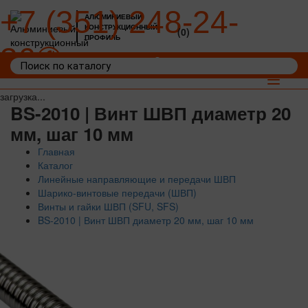
+7 (351) 248-24-
АЛЮМИНИЕВЫЙ
КОНСТРУКЦИОННЫЙ
(0)
ПРОФИЛЬ
36
Войти
Корзина: 0
Toggle
navigat
загрузка...
BS-2010 | Винт ШВП диаметр 20
мм, шаг 10 мм
Главная
Каталог
Линейные направляющие и передачи ШВП
Шарико-винтовые передачи (ШВП)
Винты и гайки ШВП (SFU, SFS)
BS-2010 | Винт ШВП диаметр 20 мм, шаг 10 мм