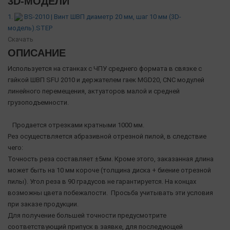
3D-МОДЕЛИ
1.
BS-2010 | Винт ШВП диаметр 20 мм, шаг 10 мм (3D-
модель).STEP
Скачать
ОПИСАНИЕ
Используется на станках с ЧПУ среднего формата в связке с
гайкой ШВП SFU 2010 и держателем гаек MGD20, CNC модулей
линейного перемещения, актуаторов малой и средней
грузоподъемности.
Продается отрезками кратными 1000 мм.
Рез осуществляется абразивной отрезной пилой, в следствие
чего:
Точность реза составляет ±5мм. Кроме этого, заказанная длина
может быть на 10 мм короче (толщина диска + биение отрезной
пилы). Угол реза в 90 градусов не гарантируется. На концах
возможны цвета побежалости. Просьба учитывать эти условия
при заказе продукции.
Для получение большей точности предусмотрите
соответствующий припуск в заявке, для последующей