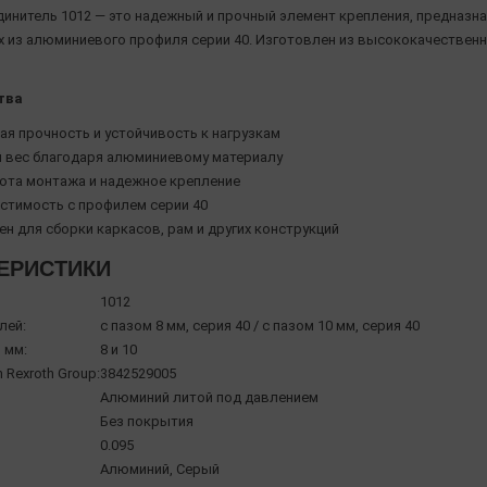
динитель 1012 — это надежный и прочный элемент крепления, предназн
х из алюминиевого профиля серии 40. Изготовлен из высококачественн
тва
ая прочность и устойчивость к нагрузкам
й вес благодаря алюминиевому материалу
ота монтажа и надежное крепление
стимость с профилем серии 40
н для сборки каркасов, рам и других конструкций
ЕРИСТИКИ
1012
лей:
с пазом 8 мм, серия 40 / с пазом 10 мм, серия 40
 мм:
8 и 10
 Rexroth Group:
3842529005
Алюминий литой под давлением
Без покрытия
0.095
Алюминий, Серый