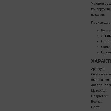
Угловой сое
конструкция
изделия.
Преимущес
Высок
Легки
Прост
Совме
Идеале
ХАРАКТ
Артикул:
Серия профи
Ширина паза,
Аналог Bosch
Материал:
Покрытие:
Вес, кг:
Цвет: