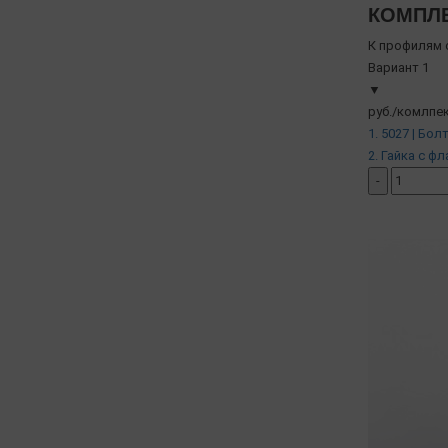
КОМПЛЕ
К профилям с
Вариант 1
▼
руб./комлпек
1. 5027 | Бол
2. Гайка с фл
-
добавить ко
( в наличии )