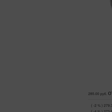
о
285.00 руб.
( -2 % )
279.
( -4 % )
273.