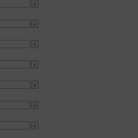
+
+
+
+
+
+
+