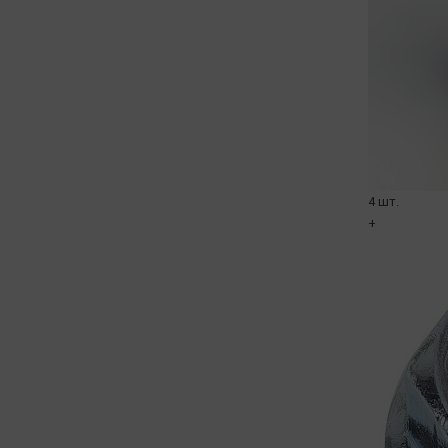
4 шт.
+