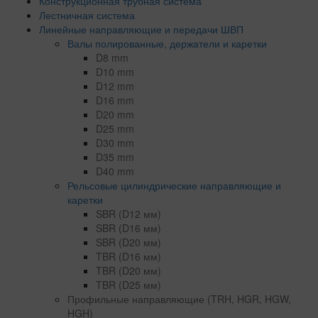
Конструкционная трубная система
Лестничная система
Линейные направляющие и передачи ШВП
Валы полированные, держатели и каретки
D8 mm
D10 mm
D12 mm
D16 mm
D20 mm
D25 mm
D30 mm
D35 mm
D40 mm
Рельсовые цилиндрические направляющие и
каретки
SBR (D12 мм)
SBR (D16 мм)
SBR (D20 мм)
TBR (D16 мм)
TBR (D20 мм)
TBR (D25 мм)
Профильные направляющие (TRH, HGR, HGW,
HGH)