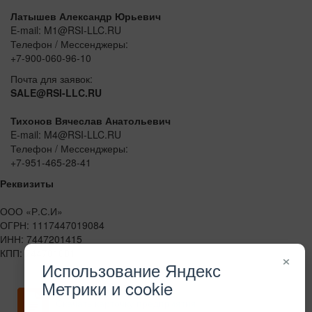
Латышев Александр Юрьевич
E-mail: M1@RSI-LLC.RU
Телефон / Мессенджеры:
+7-900-060-96-10
Почта для заявок:
SALE@RSI-LLC.RU
Тихонов Вячеслав Анатольевич
E-mail: M4@RSI-LLC.RU
Телефон / Мессенджеры:
+7-951-465-28-41
Реквизиты
ООО «Р.С.И»
ОГРН: 1117447019084
ИНН: 7447201415
КПП: 744701001
×
Использование Яндекс
Метрики и cookie
Скачать карточку предприятия