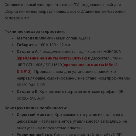
Соединительный узел для станков ЧПУ, предназначенный для
сборки линейных направляющих с осью Z/шпинделем/лазерной
головой и т.п.
Технические характеристики:
Материал:
Алюминиевый сплав АД31Т1
Габариты:
180 × 120 × 12 мм.
Сторона А:
Посадочные места под 4 каретки HGH15CA
(
крепление на винты M4x12 DIN912
) и держатель гайки
ШВП SFU1605 / SFU1610 (
крепление на винты M5x12
DIN912
) . Предназначена для установки на линейные
направляющие, смонтированные на станочном профиле OB-
60120-RAILS-BP
.
Сторона Б:
Крепежные отверстия под пазы профиля OB-
60120-RAILS-BP.
Конструктивные особенности:
Скрытый монтаж:
Крепежные отверстия выполнены с
цековками — головки винтов утапливаются заподлицо, не
выступая над плоскостью пластины.
Увеличенный ход:
Смещение отверстий под гайку ШВП