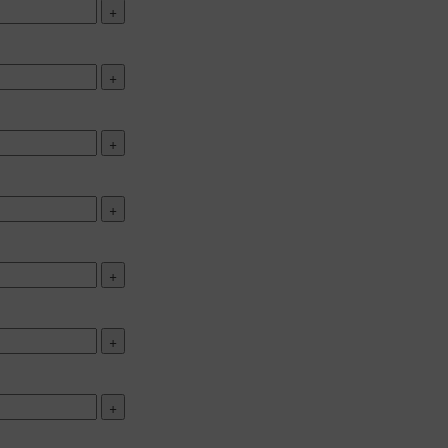
+
+
+
+
+
+
+