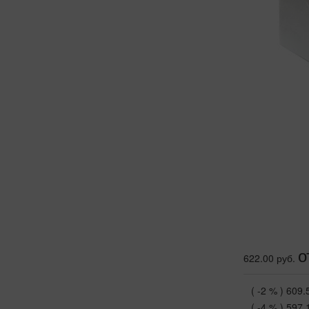
о
622.00 руб.
( -2 % )
609.
( -4 % )
597.