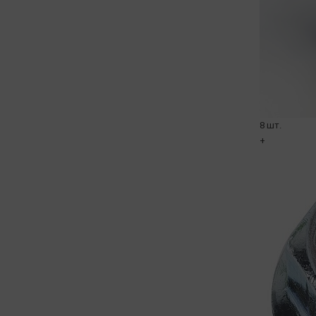
8 шт.
+