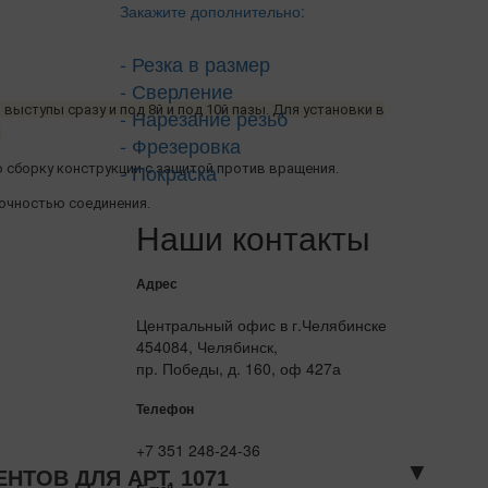
Закажите дополнительно:
- Резка в размер
- Сверление
ыступы сразу и под 8й и под 10й пазы. Для установки в
- Нарезание резьб
.
- Фрезеровка
- Покраска
сборку конструкции с защитой против вращения.
рочностью соединения.
Наши контакты
Адрес
Центральный офис в г.Челябинске
454084, Челябинск,
пр. Победы, д. 160, оф 427а
Телефон
+7 351 248-24-36
▼
ТОВ ДЛЯ АРТ. 1071