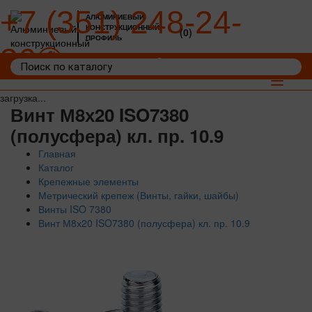
+7 (351) 248-24-
АЛЮМИНИЕВЫЙ
КОНСТРУКЦИОННЫЙ
(0)
ПРОФИЛЬ
36
Войти
Корзина: 0
Toggle
navigat
загрузка...
Винт М8х20 ISO7380
(полусфера) кл. пр. 10.9
Главная
Каталог
Крепежные элементы
Метрический крепеж (Винты, гайки, шайбы)
Винты ISO 7380
Винт М8х20 ISO7380 (полусфера) кл. пр. 10.9