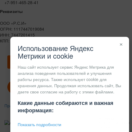
+7-951-465-28-41
Реквизиты
ООО «Р.С.И»
ОГРН: 1117447019084
ИНН: 7447201415
КПП: 744701001
×
Использование Яндекс
Метрики и cookie
Скачать карточку предприятия
Наш сайт использует сервис Яндекс Метрика для
анализа поведения пользователей и улучшения
работы ресурса. Также использует cookie для
хранения данных. Продолжая использовать сайт, Вы
Политика конфиденциальности
даете свое согласие на работу с этими файлами.
Какие данные собираются и важная
Правила возврата
информация:
АЛЮМИНИЕВЫЙ
КОНСТРУКЦИОННЫЙ
Показать подробности
ПРОФИЛЬ