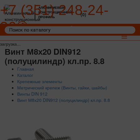
+7 (351) 248-24-
АЛЮМИНИЕВЫЙ
КОНСТРУКЦИОННЫЙ
(0)
ПРОФИЛЬ
36
Войти
Корзина: 0
Toggle
navigat
загрузка...
Винт М8х20 DIN912
(полуцилиндр) кл.пр. 8.8
Главная
Каталог
Крепежные элементы
Метрический крепеж (Винты, гайки, шайбы)
Винты DIN 912
Винт М8х20 DIN912 (полуцилиндр) кл.пр. 8.8