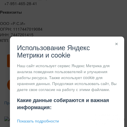
+7-951-465-28-41
Реквизиты
ООО «Р.С.И»
ОГРН: 1117447019084
ИНН: 7447201415
КПП: 744701001
×
Использование Яндекс
Метрики и cookie
Скачать карточку предприятия
Наш сайт использует сервис Яндекс Метрика для
анализа поведения пользователей и улучшения
работы ресурса. Также использует cookie для
хранения данных. Продолжая использовать сайт, Вы
Политика конфиденциальности
даете свое согласие на работу с этими файлами.
Какие данные собираются и важная
Правила возврата
информация:
АЛЮМИНИЕВЫЙ
КОНСТРУКЦИОННЫЙ
Показать подробности
ПРОФИЛЬ