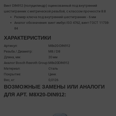
Винт DIN912 (полуцилиндр) оцинкованный под внутренний
шестигранник с метрической резьбой, с классом прочности 8.8
Размер ключа под внутренний шестигранник - 6 мм
Аналог обозначения: винт имбус ISO 4762, винт ГОСТ 11738-
84
ХАРАКТЕРИСТИКИ
Артикул:
М8х20-DIN912
Резьба / Диаметр:
М8 / D8
Длина, мм:
20 мм
Аналог Bosch Rexroth Group:
М8x20DIN912
Материал:
Сталь
Покрытие:
Цинк
Вес, кг:
0,0126
ВОЗМОЖНЫЕ ЗАМЕНЫ ИЛИ АНАЛОГИ
ДЛЯ АРТ. М8Х20-DIN912: