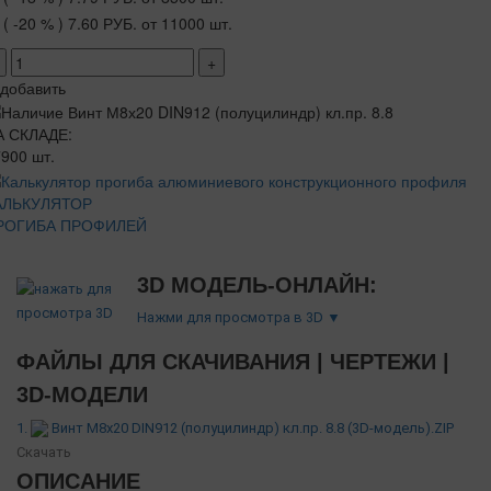
( -20 % )
7.60 РУБ.
от 11000 шт.
+
добавить
А СКЛАДЕ:
900 шт.
АЛЬКУЛЯТОР
РОГИБА ПРОФИЛЕЙ
3D МОДЕЛЬ-ОНЛАЙН:
Нажми для просмотра в 3D ▼
ФАЙЛЫ ДЛЯ СКАЧИВАНИЯ | ЧЕРТЕЖИ |
3D-МОДЕЛИ
1.
Винт М8х20 DIN912 (полуцилиндр) кл.пр. 8.8 (3D-модель).ZIP
Скачать
ОПИСАНИЕ