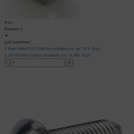
8 шт.
Вариант 3
▼
руб./комлпект.
1. Винт М8х20 ISO7380 (полусфера) кл. пр. 10.9 - 8 шт.
2. 5074/5336 | Сухарь пазовый, паз 10, М8 - 8 шт.
-
+
добавить комплект
( в наличии )