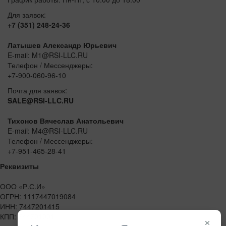
Для заявок:
+7 (351) 248-24-36
Латышев Александр Юрьевич
E-mail: M1@RSI-LLC.RU
Телефон / Мессенджеры:
+7-900-060-96-10
Почта для заявок:
SALE@RSI-LLC.RU
Тихонов Вячеслав Анатольевич
E-mail: M4@RSI-LLC.RU
Телефон / Мессенджеры:
+7-951-465-28-41
Реквизиты
ООО «Р.С.И»
ОГРН: 1117447019084
ИНН: 7447201415
КПП: 744701001
×