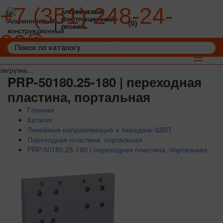
+7 (351) 248-24-
АЛЮМИНИЕВЫЙ
КОНСТРУКЦИОННЫЙ
(0)
ПРОФИЛЬ
36
Войти
Корзина: 0
Toggle
navigat
загрузка...
PRP-50180.25-180 | переходная
пластина, портальная
Главная
Каталог
Линейные направляющие и передачи ШВП
Переходная пластина, портальная
PRP-50180.25-180 | переходная пластина, портальная