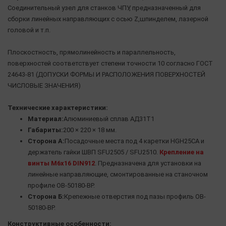
Соединительный узел для станков ЧПУ, предназначенный для
сборки линейных направляющих с осью Z,шпинделем, лазерной
головой и т.п.
Плоскостность, прямолинейность и параллельность,
поверхностей соответствует степени точности 10 согласно ГОСТ
24643-81 (ДОПУСКИ ФОРМЫ И РАСПОЛОЖЕНИЯ ПОВЕРХНОСТЕЙ
ЧИСЛОВЫЕ ЗНАЧЕНИЯ)
Технические характеристики:
Материал:
Алюминиевый сплав АД31Т1
Габариты:
200 × 220 × 18 мм.
Сторона А:
Посадочные места под 4 каретки HGH25CA и
держатель гайки ШВП SFU2505 / SFU2510.
Крепление на
винты M6x16 DIN912
. Предназначена для установки на
линейные направляющие, смонтированные на станочном
профиле OB-50180-BP.
Сторона Б:
Крепежные отверстия под пазы профиль OB-
50180-BP.
Конструктивные особенности: