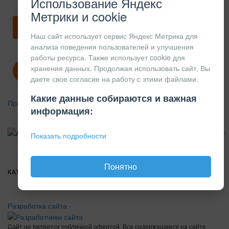
Использование Яндекс
Метрики и cookie
Скачать карточку предприятия
Наш сайт использует сервис Яндекс Метрика для
анализа поведения пользователей и улучшения
работы ресурса. Также использует cookie для
хранения данных. Продолжая использовать сайт, Вы
Политика конфиденциальности
даете свое согласие на работу с этими файлами.
Какие данные собираются и важная
Правила возврата
информация:
АЛЮМИНИЕВЫЙ
КОНСТРУКЦИОННЫЙ
Показать подробности
ПРОФИЛЬ
Понятно
КАТАЛОГ
О
ПОКУПАТЕЛЯМ
ВАКАНСИИ
ПРАЙС
НОВОСТИ
КОНТАКТЫ
КОМПАНИИ
Разработка сайта -
Cайт не является публичной офертой. Все содержащиеся на сайте