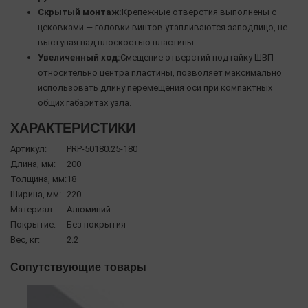
Скрытый монтаж:
Крепежные отверстия выполнены с
цековками — головки винтов утапливаются заподлицо, не
выступая над плоскостью пластины.
Увеличенный ход:
Смещение отверстий под гайку ШВП
относительно центра пластины, позволяет максимально
использовать длину перемещения оси при компактных
общих габаритах узла.
ХАРАКТЕРИСТИКИ
Артикул:
PRP-50180.25-180
Длина, мм:
200
Толщина, мм:
18
Ширина, мм:
220
Материал:
Алюминий
Покрытие:
Без покрытия
Вес, кг:
2.2
Сопутствующие товары