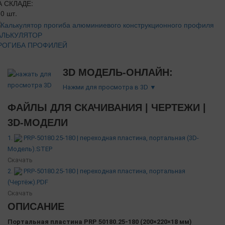
А СКЛАДЕ:
0 шт.
АЛЬКУЛЯТОР
РОГИБА ПРОФИЛЕЙ
3D МОДЕЛЬ-ОНЛАЙН:
Нажми для просмотра в 3D ▼
ФАЙЛЫ ДЛЯ СКАЧИВАНИЯ | ЧЕРТЕЖИ |
3D-МОДЕЛИ
1.
PRP-50180.25-180 | переходная пластина, портальная (3D-
Модель).STEP
Скачать
2.
PRP-50180.25-180 | переходная пластина, портальная
(Чертёж).PDF
Скачать
ОПИСАНИЕ
Портальная пластина PRP 50180.25-180 (200×220×18 мм)