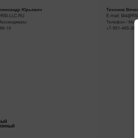
лександр Юрьевич
Тихонов Вяче
@RSI-LLC.RU
E-mail: M4@RS
Мессенджеры:
Телефон / Мес
96-10
+7-951-465-28-
ВЫЙ
ИОННЫЙ