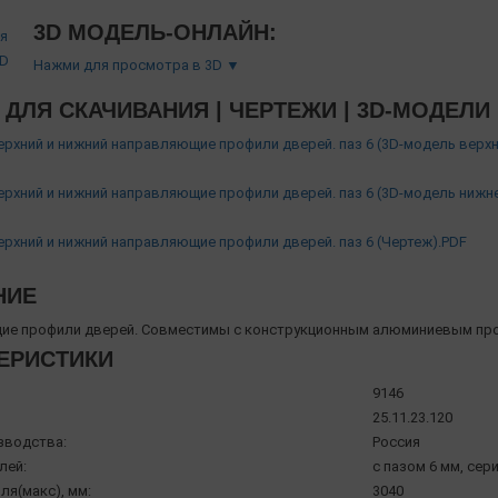
3D МОДЕЛЬ-ОНЛАЙН:
Нажми для просмотра в 3D ▼
ДЛЯ СКАЧИВАНИЯ | ЧЕРТЕЖИ | 3D-МОДЕЛИ
Верхний и нижний направляющие профили дверей. паз 6 (3D-модель вер
Верхний и нижний направляющие профили дверей. паз 6 (3D-модель ниж
Верхний и нижний направляющие профили дверей. паз 6 (Чертеж).PDF
НИЕ
е профили дверей. Совместимы с конструкционным алюминиевым про
ЕРИСТИКИ
9146
25.11.23.120
зводства:
Россия
лей:
с пазом 6 мм, сери
ля(макс), мм:
3040