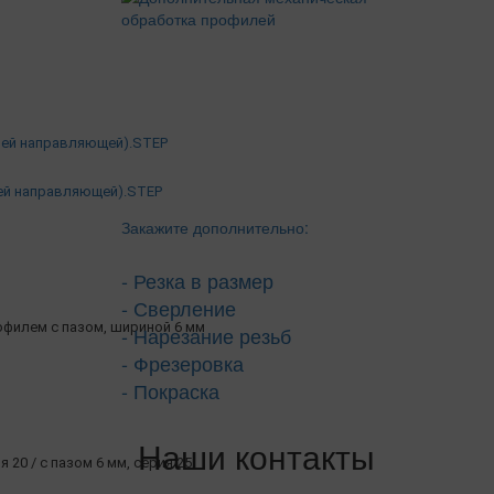
хней направляющей).STEP
ней направляющей).STEP
Закажите дополнительно:
- Резка в размер
- Сверление
филем с пазом, шириной 6 мм
- Нарезание резьб
- Фрезеровка
- Покраска
Наши контакты
я 20 / с пазом 6 мм, серия 25