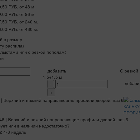
0.50 РУБ.
от 48 м.
9.00 РУБ.
от 96 м.
7.50 РУБ.
от 240 м.
6.00 РУБ.
от 480 м.
ой в размер
рту распила)
лыстами или с резкой пополам:
ми
добавить
С резкой
1.5+1.5 м
добави
-
+
КАЛЬК
ПРОГИ
вует или в наличии недостаточно?
з: 4-8 недель