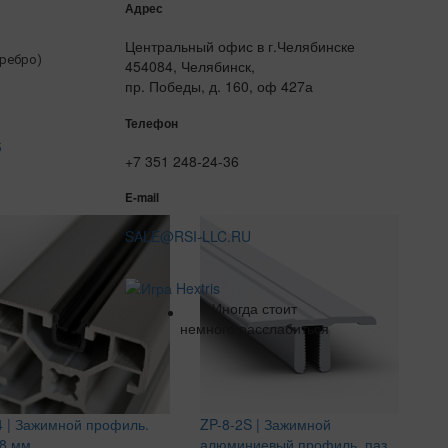
Адрес
Центральный офис в г.Челябинске
ребро)
454084, Челябинск,
пр. Победы, д. 160, оф 427а
Телефон
5
+7 351 248-24-36
E-mail
SALE@RSI-LLC.RU
Иногда стоит
немного расслабиться
4 | Зажимной профиль.
ZP-8-2S | Зажимной
 8 мм
алюминиевый профиль, паз