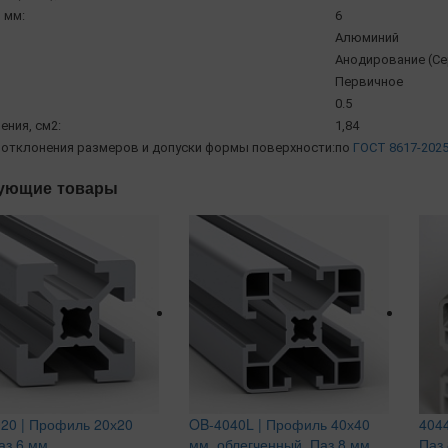
 мм:
6
Алюминий
Анодирование (Се
Первичное
0.5
ения, см2:
1,84
отклонения размеров и допуски формы поверхности:
по
ГОСТ 8617-202
ующие товары
20 | Профиль 20х20
OB-4040L | Профиль 40х40
404
аз 6 мм
мм, облегченный. Паз 8 мм
Паз