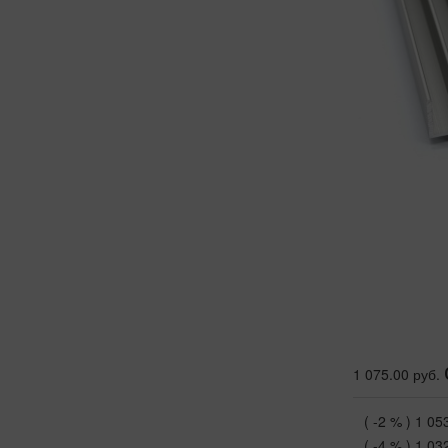
1 075.00 руб.
( -2 % )
1 05
( -4 % )
1 03