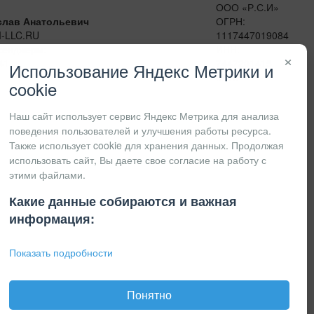
ООО «Р.С.И»
слав Анатольевич
ОГРН:
I-LLC.RU
1117447019084
сенджеры:
ИНН:
×
41
7447201415
Использование Яндекс Метрики и
КПП:
cookie
Наш сайт использует сервис Яндекс Метрика для анализа
поведения пользователей и улучшения работы ресурса.
Также использует cookie для хранения данных. Продолжая
использовать сайт, Вы даете свое согласие на работу с
этими файлами.
Какие данные собираются и важная
информация:
Показать подробности
Понятно