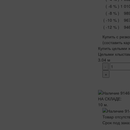
( -6 % )
1 01
( -8 % )
98
( -10 % )
96
( -12 % )
94
Купить с резк
(составить ка
Купить целыми х
Целыми хлыста
3.04 м
-
+
НА СКЛАДЕ:
10 м.
Товар отсутст
Срок под зака