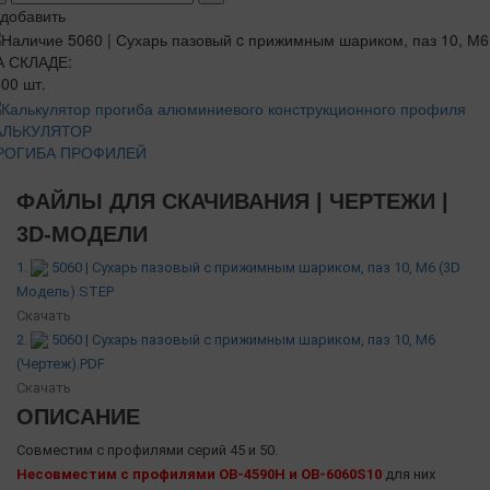
добавить
А СКЛАДЕ:
00 шт.
АЛЬКУЛЯТОР
РОГИБА ПРОФИЛЕЙ
ФАЙЛЫ ДЛЯ СКАЧИВАНИЯ | ЧЕРТЕЖИ |
3D-МОДЕЛИ
1.
5060 | Сухарь пазовый c прижимным шариком, паз 10, М6 (3D
Модель).STEP
Скачать
2.
5060 | Сухарь пазовый c прижимным шариком, паз 10, М6
(Чертеж).PDF
Скачать
ОПИСАНИЕ
Совместим с профилями серий 45 и 50.
Несовместим с профилями ОВ-4590H и OB-6060S10
для них