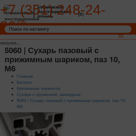
+7 (351) 248-24-
АЛЮМИНИЕВЫЙ
КОНСТРУКЦИОННЫЙ
(0)
ПРОФИЛЬ
36
Войти
Корзина: 0
Toggle
navigat
загрузка...
5060 | Сухарь пазовый c
прижимным шариком, паз 10,
М6
Главная
Каталог
Крепежные элементы
Сухари с пружинкой, закладные
5060 | Сухарь пазовый c прижимным шариком, паз 10,
М6