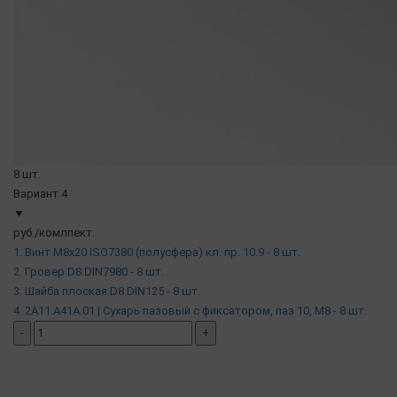
8 шт.
Вариант 4
▼
руб./комлпект.
1. Винт М8х20 ISO7380 (полусфера) кл. пр. 10.9 - 8 шт.
2. Гровер D8 DIN7980 - 8 шт.
3. Шайба плоская D8 DIN125 - 8 шт.
4. 2A11.A41A.01 | Сухарь пазовый c фиксатором, паз 10, М8 - 8 шт.
-
+
добавить комплект
( в наличии )