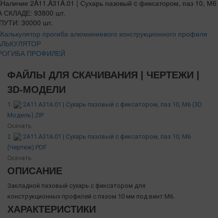
 СКЛАДЕ: 93800 шт.
ПУТИ: 30000 шт.
АЛЬКУЛЯТОР
РОГИБА ПРОФИЛЕЙ
ФАЙЛЫ ДЛЯ СКАЧИВАНИЯ | ЧЕРТЕЖИ |
3D-МОДЕЛИ
1.
2A11.A31A.01 | Сухарь пазовый c фиксатором, паз 10, М6 (3D
Модель).ZIP
Скачать
2.
2A11.A31A.01 | Сухарь пазовый c фиксатором, паз 10, М6
(Чертеж).PDF
Скачать
ОПИСАНИЕ
Закладной пазовый сухарь с фиксатором для
конструкционных профилей с пазом 10 мм под винт М6.
ХАРАКТЕРИСТИКИ