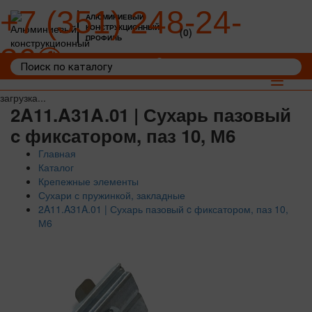
+7 (351) 248-24-
АЛЮМИНИЕВЫЙ
КОНСТРУКЦИОННЫЙ
(0)
ПРОФИЛЬ
36
Войти
Корзина: 0
Toggle
navigat
загрузка...
2A11.A31A.01 | Сухарь пазовый
c фиксатором, паз 10, М6
Главная
Каталог
Крепежные элементы
Сухари с пружинкой, закладные
2A11.A31A.01 | Сухарь пазовый c фиксатором, паз 10,
М6