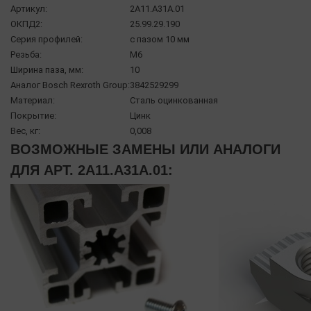
Артикул:
2A11.A31A.01
ОКПД2:
25.99.29.190
Серия профилей:
с пазом 10 мм
Резьба:
М6
Ширина паза, мм:
10
Аналог Bosch Rexroth Group:
3842529299
Материал:
Сталь оцинкованная
Покрытие:
Цинк
Вес, кг:
0,008
ВОЗМОЖНЫЕ ЗАМЕНЫ ИЛИ АНАЛОГИ
ДЛЯ АРТ. 2A11.A31A.01: