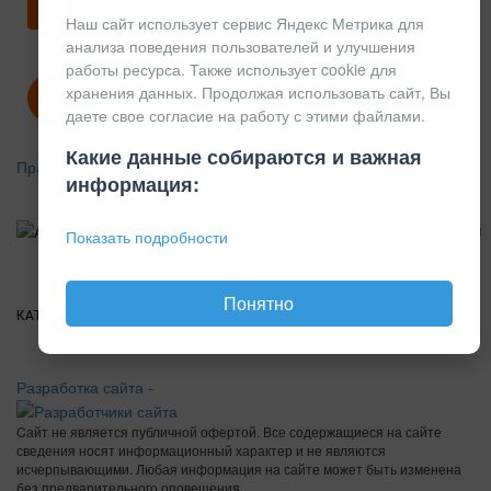
Скачать карточку предприятия
Наш сайт использует сервис Яндекс Метрика для
анализа поведения пользователей и улучшения
работы ресурса. Также использует cookie для
хранения данных. Продолжая использовать сайт, Вы
Политика конфиденциальности
даете свое согласие на работу с этими файлами.
Какие данные собираются и важная
Правила возврата
информация:
АЛЮМИНИЕВЫЙ
КОНСТРУКЦИОННЫЙ
Показать подробности
ПРОФИЛЬ
Понятно
КАТАЛОГ
О
ПОКУПАТЕЛЯМ
ВАКАНСИИ
ПРАЙС
НОВОСТИ
КОНТАКТЫ
КОМПАНИИ
Разработка сайта -
Cайт не является публичной офертой. Все содержащиеся на сайте
сведения носят информационный характер и не являются
исчерпывающими. Любая информация на сайте может быть изменена
без предварительного оповещения.