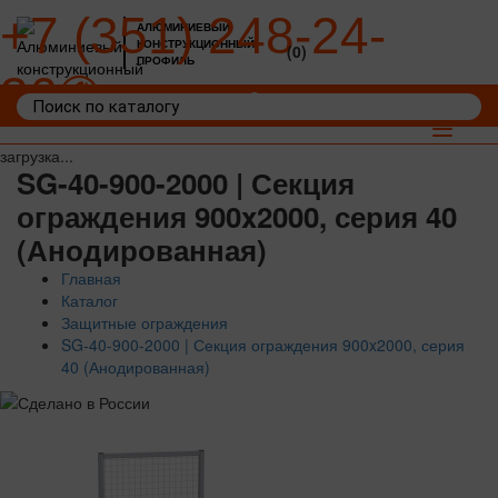
+7 (351) 248-24-
АЛЮМИНИЕВЫЙ
КОНСТРУКЦИОННЫЙ
(0)
ПРОФИЛЬ
36
Войти
Корзина: 0
Toggle
navigat
загрузка...
SG-40-900-2000 | Секция
ограждения 900x2000, серия 40
(Анодированная)
Главная
Каталог
Защитные ограждения
SG-40-900-2000 | Секция ограждения 900x2000, серия
40 (Анодированная)