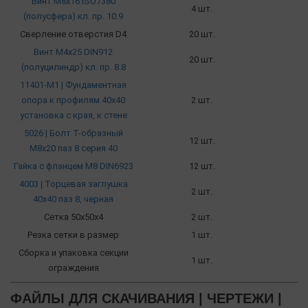
Винт М8х16 ISO7380
4 шт.
(полусфера) кл. пр. 10.9
Сверление отверстия D4
20 шт.
Винт М4х25 DIN912
20 шт.
(полуцилиндр) кл. пр. 8.8
11401-М1 | Фундаментная
опора к профилям 40х40
2 шт.
установка с края, к стене
5026 | Болт Т-образный
12 шт.
М8х20 паз 8 серия 40
Гайка с фланцем М8 DIN6923
12 шт.
4003 | Торцевая заглушка
2 шт.
40х40 паз 8, черная
Сетка 50х50х4
2 шт.
Резка сетки в размер
1 шт.
Сборка и упаковка секции
1 шт.
ограждения
ФАЙЛЫ ДЛЯ СКАЧИВАНИЯ | ЧЕРТЕЖИ |