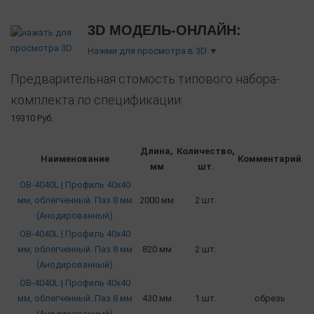
3D МОДЕЛЬ-ОНЛАЙН:
Нажми для просмотра в 3D ▼
Предварительная стомость типового набора-
комплекта по спецификации:
19310 Руб.
Длина,
Количество,
Наименование
Комментарий
мм
шт.
OB-4040L | Профиль 40х40
мм, облегченный. Паз 8 мм
2000 мм
2 шт.
(Анодированный)
OB-4040L | Профиль 40х40
мм, облегченный. Паз 8 мм
820 мм
2 шт.
(Анодированный)
OB-4040L | Профиль 40х40
мм, облегченный. Паз 8 мм
430 мм
1 шт.
обрезь
(Анодированный)