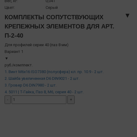
Вес, кг:
0,041
Цвет:
Серый
▼
КОМПЛЕКТЫ СОПУТСТВУЮЩИХ
КРЕПЕЖНЫХ ЭЛЕМЕНТОВ ДЛЯ АРТ.
П-2-40
Для профилей серии 40 (паз 8 мм)
Вариант 1
▼
руб./комлпект.
1. Винт М6х16 ISO7380 (полусфера) кл. пр. 10.9 - 2 шт.
2. Шайба увеличенная D6 DIN9021 - 2 шт.
3. Гровер D6 DIN7980 - 2 шт.
4. 5011 | Т-Гайка, Паз 8, М6, серия 40 - 2 шт.
-
+
добавить комплект
( в наличии )