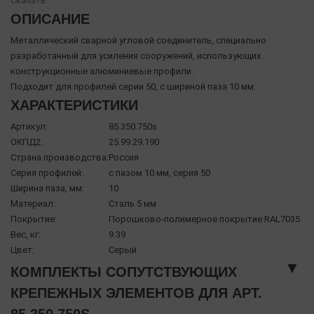
Скачать
ОПИСАНИЕ
Металлический сварной угловой соединитель, специально
разработанный для усиления сооружений, использующих
конструкционные алюминиевые профили.
Подходит для профилей серии 50, с шириной паза 10 мм.
ХАРАКТЕРИСТИКИ
Артикул:
85.350.750s
ОКПД2:
25.99.29.190
Страна производства:
Россия
Серия профилей:
с пазом 10 мм, серия 50
Ширина паза, мм:
10
Материал:
Сталь 5 мм
Покрытие:
Порошково-полимерное покрытие RAL7035
Вес, кг:
9.39
Цвет:
Серый
▼
КОМПЛЕКТЫ СОПУТСТВУЮЩИХ
КРЕПЕЖНЫХ ЭЛЕМЕНТОВ ДЛЯ АРТ.
85.350.750S