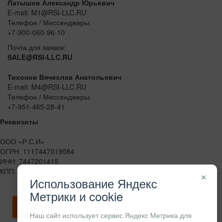
Латышев Александр Юрьевич
E-mail: M1@RSI-LLC.RU
Телефон / Мессенджеры:
+7-900-060-96-10
Почта для заявок:
SALE@RSI-LLC.RU
Тихонов Вячеслав Анатольевич
E-mail: M4@RSI-LLC.RU
Телефон / Мессенджеры:
+7-951-465-28-41
Реквизиты
ООО «Р.С.И»
ОГРН: 1117447019084
ИНН: 7447201415
КПП: 744701001
×
Использование Яндекс
Метрики и cookie
Скачать карточку предприятия
Наш сайт использует сервис Яндекс Метрика для