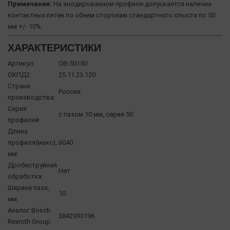
Примечание:
На анодированном профиле допускается наличие
контактных пятен по обеим сторонам стандартного хлыста по 50
мм +/- 10%
ХАРАКТЕРИСТИКИ
Артикул:
OB-50150
ОКПД2:
25.11.23.120
Страна
Россия
производства:
Серия
с пазом 10 мм, серия 50
профилей:
Длина
профиля(макс),
6040
мм:
Дробеструйная
Нет
обработка:
Ширина паза,
10
мм:
Аналог Bosch
3842993196
Rexroth Group: