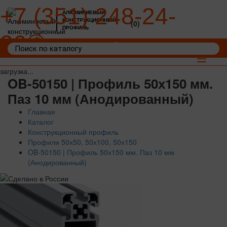
+7 (351) 248-24-
АЛЮМИНИЕВЫЙ
КОНСТРУКЦИОННЫЙ
(0)
ПРОФИЛЬ
36
Войти
Корзина: 0
Toggle
navigat
загрузка...
OB-50150 | Профиль 50х150 мм.
Паз 10 мм (Анодированный)
Главная
Каталог
Конструкционный профиль
Профили 50х50, 50х100, 50х150
OB-50150 | Профиль 50х150 мм. Паз 10 мм
(Анодированный)