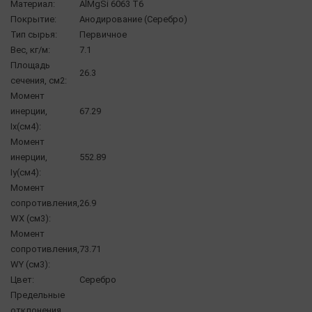
Материал:
AlMgSi 6063 Т6
Покрытие:
Анодирование (Серебро)
Тип сырья:
Первичное
Вес, кг/м:
7.1
Площадь
26.3
сечения, см2:
Момент
инерции,
67.29
Ix(см4):
Момент
инерции,
552.89
Iy(см4):
Момент
сопротивления,
26.9
WX (см3):
Момент
сопротивления,
73.71
WY (см3):
Цвет:
Серебро
Предельные
отклонения