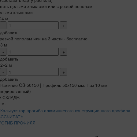
(составить карту распила)
пить целыми хлыстами или с резкой пополам:
елыми хлыстами
04 м
-
+
добавить
резкой пополам или на 3 части · бесплатно
+3 м
-
+
добавить
+2+2 м
-
+
добавить
А СКЛАДЕ:
 м.
АССЧИТАТЬ
РОГИБ ПРОФИЛЯ