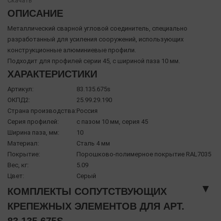
Скачать
ОПИСАНИЕ
Металлический сварной угловой соединитель, специально
разработанный для усиления сооружений, использующих
конструкционные алюминиевые профили.
Подходит для профилей серии 45, с шириной паза 10 мм.
ХАРАКТЕРИСТИКИ
Артикул:
83.135.675s
ОКПД2:
25.99.29.190
Страна производства:
Россия
Серия профилей:
с пазом 10 мм, серия 45
Ширина паза, мм:
10
Материал:
Сталь 4 мм
Покрытие:
Порошково-полимерное покрытие RAL7035
Вес, кг:
5.09
Цвет:
Серый
▼
КОМПЛЕКТЫ СОПУТСТВУЮЩИХ
КРЕПЕЖНЫХ ЭЛЕМЕНТОВ ДЛЯ АРТ.
83.135.675S