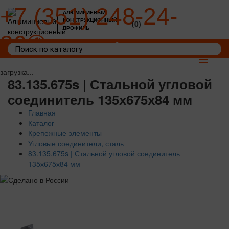
+7 (351) 248-24-
АЛЮМИНИЕВЫЙ
КОНСТРУКЦИОННЫЙ
(0)
ПРОФИЛЬ
36
Войти
Корзина: 0
Toggle
navigat
загрузка...
83.135.675s | Стальной угловой
соединитель 135х675х84 мм
Главная
Каталог
Крепежные элементы
Угловые соединители, сталь
83.135.675s | Стальной угловой соединитель
135х675х84 мм