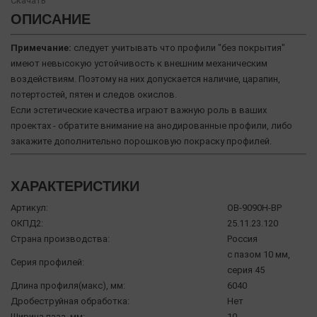
Скачать
ОПИСАНИЕ
Примечание:
следует учитывать что профили "без покрытия"
имеют невысокую устойчивость к внешним механическим
воздействиям. Поэтому на них допускается наличие, царапин,
потертостей, пятен и следов окислов.
Если эстетические качества играют важную роль в ваших
проектах - обратите внимание на анодированные профили, либо
закажите дополнительно порошковую покраску профилей.
ХАРАКТЕРИСТИКИ
Артикул:
OB-9090H-BP
ОКПД2:
25.11.23.120
Страна производства:
Россия
с пазом 10 мм,
Серия профилей:
серия 45
Длина профиля(макс), мм:
6040
Дробеструйная обработка:
Нет
Ширина паза, мм:
10