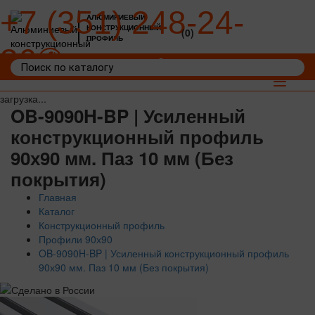
+7 (351) 248-24-
АЛЮМИНИЕВЫЙ
КОНСТРУКЦИОННЫЙ
(0)
ПРОФИЛЬ
36
Войти
Корзина: 0
Toggle
navigat
загрузка...
OB-9090H-BP | Усиленный
конструкционный профиль
90х90 мм. Паз 10 мм (Без
покрытия)
Главная
Каталог
Конструкционный профиль
Профили 90х90
OB-9090H-BP | Усиленный конструкционный профиль
90х90 мм. Паз 10 мм (Без покрытия)