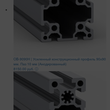
OB-9090H | Усиленный конструкционный профиль 90х90
мм. Паз 10 мм (Анодированный)
8150.00 руб.
ⓘ