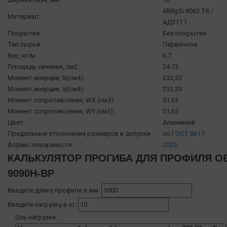
AlMgSi 6063 Т6 /
Материал:
АД31Т1
Покрытие:
Без покрытия
Тип сырья:
Первичное
Вес, кг/м:
6.7
Площадь сечения, см2:
24.73
Момент инерции, Ix(см4):
232,33
Момент инерции, Iy(см4):
232,33
Момент сопротивления, WX (см3):
51,63
Момент сопротивления, WY (см3):
51,63
Цвет:
Алюминий
Предельные отклонения размеров и допуски
по
ГОСТ 8617-
формы поверхности:
2025
КАЛЬКУЛЯТОР ПРОГИБА ДЛЯ ПРОФИЛЯ O
9090H-BP
Введите длину профиля в мм:
Введите нагрузку в кг:
Ось нагрузки: