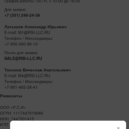
График работы: Пн-Пт, с 10.00 до 18.00
Для заявок:
+7 (351) 248-24-36
Латышев Александр Юрьевич
E-mail: M1@RSI-LLC.RU
Телефон / Мессенджеры:
+7-900-060-96-10
Почта для заявок:
SALE@RSI-LLC.RU
Тихонов Вячеслав Анатольевич
E-mail: M4@RSI-LLC.RU
Телефон / Мессенджеры:
+7-951-465-28-41
Реквизиты
ООО «Р.С.И»
ОГРН: 1117447019084
ИНН: 7447201415
КПП: 744701001
×