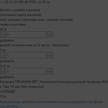
( -12 % )
6 155.60 РУБ.
от 72 м.
Купить с резкой в размер
(составить карту распила)
пить целыми хлыстами или с резкой пополам:
елыми хлыстами
04 м
-
+
добавить
резкой пополам или на 3 части · бесплатно
+3 м
-
+
добавить
+2+2 м
-
+
добавить
А СКЛАДЕ:
0 м.
АССЧИТАТЬ