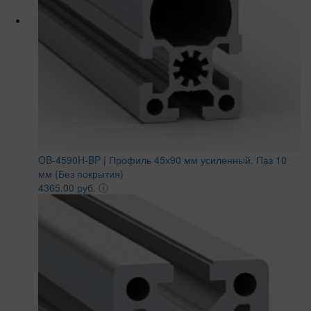
OB-4590H-BP | Профиль 45х90 мм усиленный. Паз 10
мм (Без покрытия)
4365.00 руб.
ⓘ