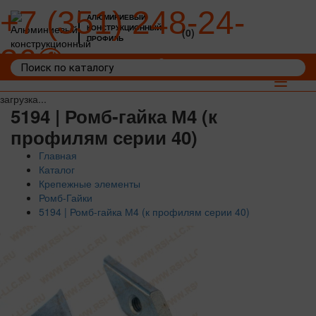
+7 (351) 248-24-
АЛЮМИНИЕВЫЙ
КОНСТРУКЦИОННЫЙ
(0)
ПРОФИЛЬ
36
Войти
Корзина: 0
Toggle
navigat
загрузка...
5194 | Ромб-гайка М4 (к
профилям серии 40)
Главная
Каталог
Крепежные элементы
Ромб-Гайки
5194 | Ромб-гайка М4 (к профилям серии 40)