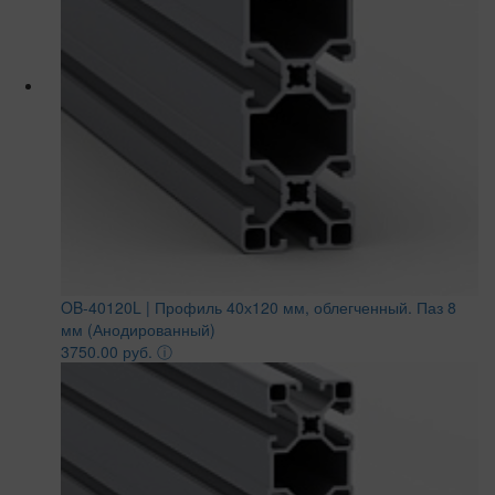
OB-40120L | Профиль 40х120 мм, облегченный. Паз 8
мм (Анодированный)
3750.00 руб.
ⓘ