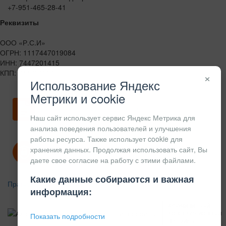
+7-951-465-28-41
Реквизиты
ООО «Р.С.И»
ОГРН: 1117447019084
ИНН: 7447201415
КПП: 744701001
×
Использование Яндекс
Метрики и cookie
Скачать карточку предприятия
Наш сайт использует сервис Яндекс Метрика для
анализа поведения пользователей и улучшения
работы ресурса. Также использует cookie для
хранения данных. Продолжая использовать сайт, Вы
Политика конфиденциальности
даете свое согласие на работу с этими файлами.
Какие данные собираются и важная
Правила возврата
информация:
АЛЮМИНИЕВЫЙ
КОНСТРУКЦИОННЫЙ
Показать подробности
ПРОФИЛЬ