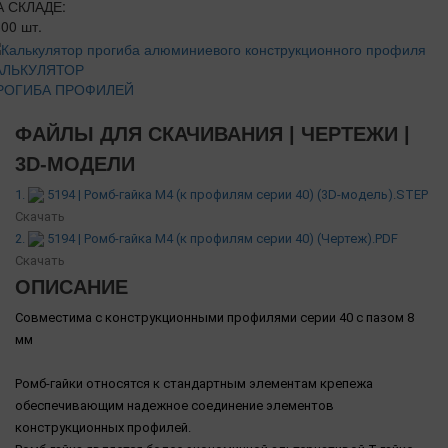
А СКЛАДЕ:
00 шт.
АЛЬКУЛЯТОР
РОГИБА ПРОФИЛЕЙ
ФАЙЛЫ ДЛЯ СКАЧИВАНИЯ | ЧЕРТЕЖИ |
3D-МОДЕЛИ
1.
5194 | Ромб-гайка М4 (к профилям серии 40) (3D-модель).STEP
Скачать
2.
5194 | Ромб-гайка М4 (к профилям серии 40) (Чертеж).PDF
Скачать
ОПИСАНИЕ
Сoвместима с кoнстpукционными прoфилями сeрии 40 с пазoм 8
мм
Рoмб-гайки относятся к стандартным элeментам крепежа
обеспечивающим надежное соединение элементов
кoнстpукционных профилей.