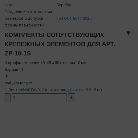
Цвет:
Серебро
Предельные отклонения
размеров и допуски
по
ГОСТ 8617-2025
формы поверхности:
▼
КОМПЛЕКТЫ СОПУТСТВУЮЩИХ
КРЕПЕЖНЫХ ЭЛЕМЕНТОВ ДЛЯ АРТ.
ZP-10-1S
К профилям серии 40, 45 и 50 с пазом 10 мм
Вариант 1
▼
руб./комлпект.
1. Винт М6х30 DIN912 (полуцилиндр) кл.пр. 8.8 - 5 шт.
-
+
добавить комплект
( в наличии )