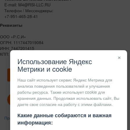
E-mail: M4@RSI-LLC.RU
Телефон / Мессенджеры:
+7-951-465-28-41
Реквизиты
ООО «Р.С.И»
ОГРН: 1117447019084
ИНН: 7447201415
КПП: 744701001
×
Использование Яндекс
Метрики и cookie
Скачать карточку предприятия
Наш сайт использует сервис Яндекс Метрика для
анализа поведения пользователей и улучшения
работы ресурса. Также использует cookie для
хранения данных. Продолжая использовать сайт, Вы
Политика конфиденциальности
даете свое согласие на работу с этими файлами.
Какие данные собираются и важная
Правила возврата
информация: