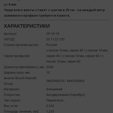
до
8 мм.
Чаще всего винты ставят с шагом в 25 см - на каждый метр
зажимного профиля требуется 4 винта.
ХАРАКТЕРИСТИКИ
Артикул:
ZP-10-1S
ОКПД2:
25.11.23.120
Страна производства:
Россия
с пазом 10 мм, серия 40 / с пазом 10 мм,
Серия профилей:
серия 45 / с пазом 10 мм, серия 50 / с
пазом 10 мм, серия 60
Длина профиля(макс), мм:
3040
Ширина паза, мм:
10
Аналог Bosch Rexroth
3842993019 / 3842524064
Group:
Материал:
Алюминий
Покрытие:
Анодирование (Серебро)
Тип сырья:
Первичное
Вес, кг/м:
0.334
Площадь сечения, см2:
1,233