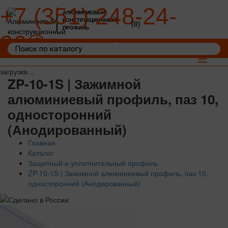
+7 (351) 248-24-
АЛЮМИНИЕВЫЙ
КОНСТРУКЦИОННЫЙ
(0)
ПРОФИЛЬ
36
Войти
Корзина: 0
Toggle
navigat
загрузка...
ZP-10-1S | Зажимной
алюминиевый профиль, паз 10,
односторонний
(Анодированный)
Главная
Каталог
Защитный и уплотнительный профиль
ZP-10-1S | Зажимной алюминиевый профиль, паз 10,
односторонний (Анодированный)