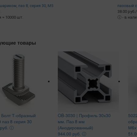
риком, паз 8, серия 30, М5
пазовый c 
.
38.00 руб.
и ≈ 10000 шт.
ⓘ
- в нал
ующие товары
| Болт Т-образный
OB-3030 | Профиль 30х30
5022
 паз 8 серия 30
мм. Паз 8 мм
обр
 руб.
ⓘ
(Анодированный)
М6х1
944.00 руб.
ⓘ
51.0