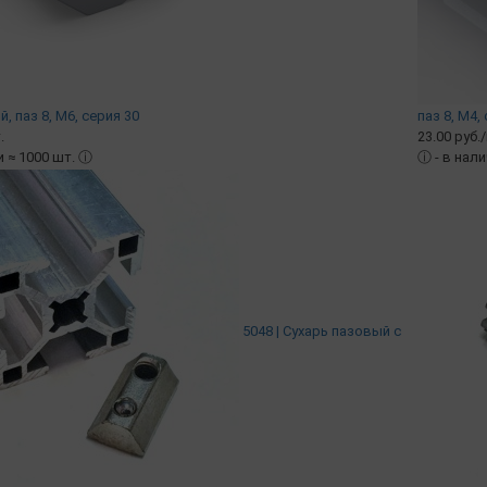
 паз 8, М6, серия 30
паз 8, М4,
.
23.00 руб.
и ≈ 1000 шт.
ⓘ
ⓘ
- в нал
5048 | Сухарь пазовый c