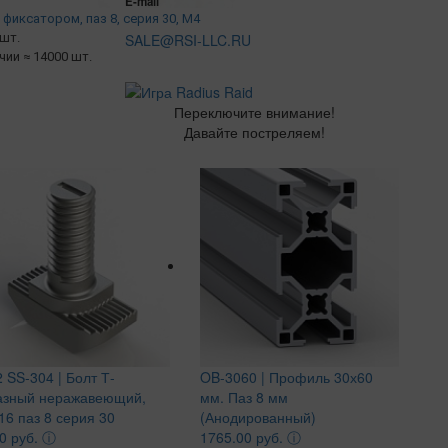
E-mail
фиксатором, паз 8, серия 30, М4
/шт.
SALE@RSI-LLC.RU
ичии ≈ 14000 шт.
Переключите внимание!
Давайте постреляем!
 SS-304 | Болт Т-
OB-3060 | Профиль 30х60
азный неражавеющий,
мм. Паз 8 мм
6 паз 8 серия 30
(Анодированный)
0 руб.
ⓘ
1765.00 руб.
ⓘ