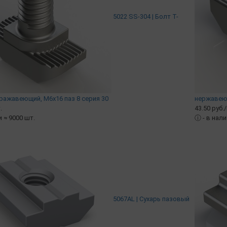
5022 SS-304 | Болт Т-
ражавеющий, М6х16 паз 8 серия 30
нержавеющ
.
43.50 руб.
и ≈ 9000 шт.
ⓘ
- в нал
5067AL | Сухарь пазовый