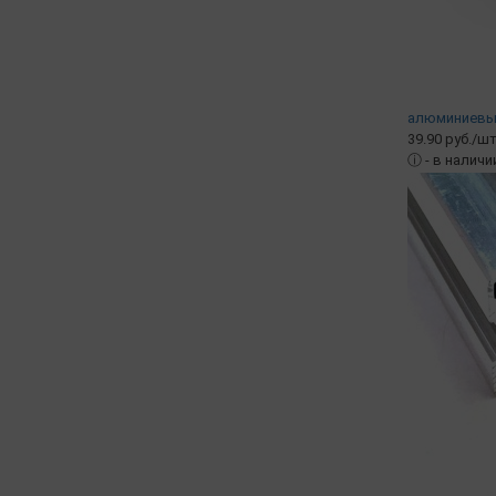
алюминиевый,
39.90 руб./шт
ⓘ
- в наличи