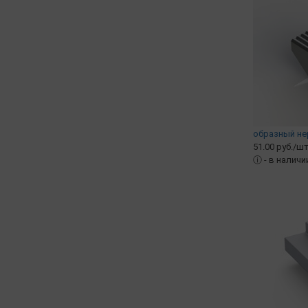
образный не
51.00 руб./шт
ⓘ
- в наличи