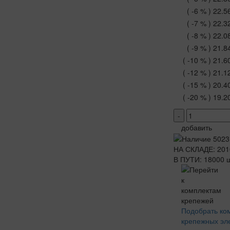
( -6 % )
22.5
( -7 % )
22.3
( -8 % )
22.0
( -9 % )
21.8
( -10 % )
21.6
( -12 % )
21.1
( -15 % )
20.4
( -20 % )
19.2
-
добавить
НА СКЛАДЕ: 201
В ПУТИ: 18000 ш
Подобрать ко
крепежных эл