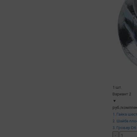
1 шт.
Вариант 2
▼
руб./комлпек
1. Гайка шес
2. Шайба пло
3. Гровер D6 
-