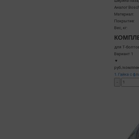
Ширина паза,
Аналог Bosch
Материал:
Покрытие:
Вес, кг:
КОМПЛЕ
для Т-болто
Вариант 1
▼
руб./комлпек
1. Гайка с фл
-
добавить ко
( в наличии )