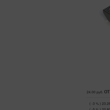
от
24.00 руб.
( -3 % )
23.2
( -5 % )
22.8