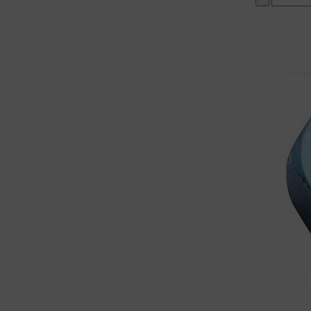
добавить ко
( в наличии )