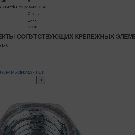
 мм:
8
 Rexroth Group:
3842523921
Сталь
Цинк
0.008
КТЫ СОПУТСТВУЮЩИХ КРЕПЕЖНЫХ ЭЛЕМЕН
в М6
т.
анцем М6 DIN6923 - 1 шт.
+
мплект