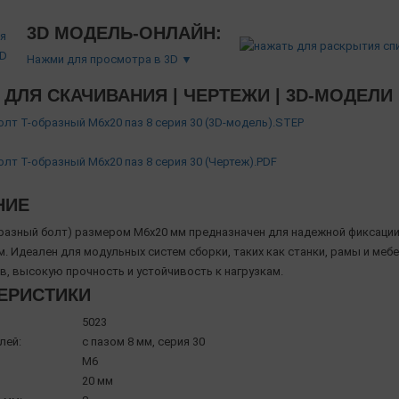
3D МОДЕЛЬ-ОНЛАЙН:
Нажми для просмотра в 3D ▼
ДЛЯ СКАЧИВАНИЯ | ЧЕРТЕЖИ | 3D-МОДЕЛИ
Болт Т-образный М6х20 паз 8 серия 30 (3D-модель).STEP
Болт Т-образный М6х20 паз 8 серия 30 (Чертеж).PDF
НИЕ
бразный болт) размером M6x20 мм предназначен для надежной фиксаци
м. Идеален для модульных систем сборки, таких как станки, рамы и ме
в, высокую прочность и устойчивость к нагрузкам.
ЕРИСТИКИ
5023
лей:
с пазом 8 мм, серия 30
М6
20 мм