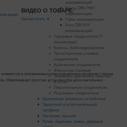
нержавеющий
Винты DIN 7991
ВИДЕО О ТОВАРЕ:
нержавеющие
Гайки нержавеющие
Просмотреть ▼
Болт DIN 933
нержавеющий
Торцевые соединители (Т-
коннекторы)
Клипсы, Кабеледержатели
Трехсторонние угловые
соединители
Кубические соединители
Фиксаторы пазовые
и элементов в алюминиевых конструкционных профилях с пазом
Элементы крепления панелей
бель. Обеспечивает простую установку без дополнительных
и сеток
Параллельные соединители
Резьбовые соединители
Крепежные элементы из нейлона
Защитный и уплотнительный
профиль
Заглушки, крышки
Ручки, барашки, замки, дверные
петли