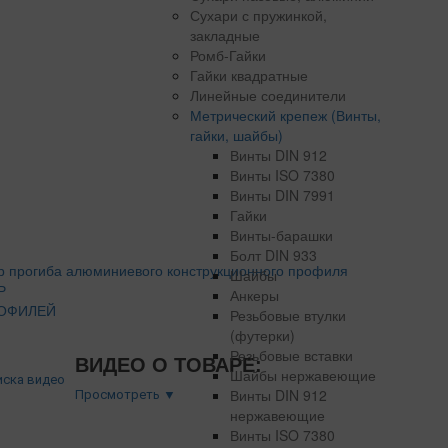
Сухари с пружинкой,
закладные
Ромб-Гайки
Гайки квадратные
Линейные соединители
Метрический крепеж (Винты,
гайки, шайбы)
Винты DIN 912
Винты ISO 7380
Винты DIN 7991
Гайки
Винты-барашки
Болт DIN 933
Шайбы
Р
Анкеры
ОФИЛЕЙ
Резьбовые втулки
(футерки)
Резьбовые вставки
ВИДЕО О ТОВАРЕ:
Шайбы нержавеющие
Винты DIN 912
Просмотреть ▼
нержавеющие
Винты ISO 7380