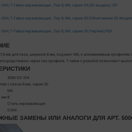
304 | Т-Гайка нержавеющая , Паз 8, М6, серия 30 (3D-модель).ZIP
-304 | Т-Гайка нержавеющая , Паз 8, М6, серия 30 (Облегченная 3D-Модел
304 | Т-Гайка нержавеющая , Паз 8, М6, серия 30 (Чертеж).PDF
НИЕ
х7,8 мм для паза, шириной 8 мм, под винт М6, к алюминиевым профилям с
посредственно через паз профиля, Т-гайки с резьбой позволяют выпо
ЕРИСТИКИ
5006 SS-304
лей:
с пазом 8 мм, серия 30
М6
 мм:
8
Сталь нержавеющая
0.004
НЫЕ ЗАМЕНЫ ИЛИ АНАЛОГИ ДЛЯ АРТ. 5006