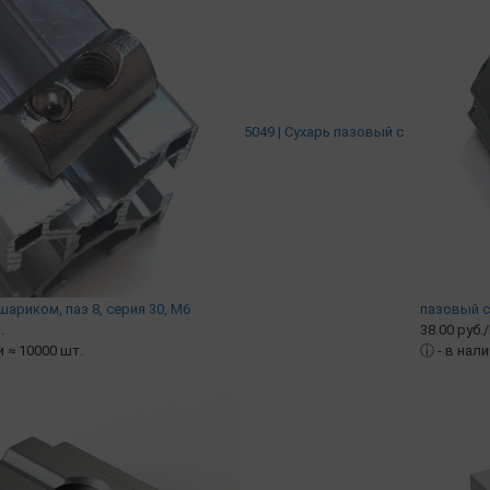
5049 | Сухарь пазовый c
риком, паз 8, серия 30, М6
пазовый c 
.
38.00 руб.
и ≈ 10000 шт.
ⓘ
- в нал