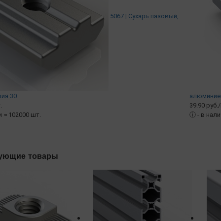
5067 | Сухарь пазовый,
рия 30
алюминиев
.
39.90 руб.
и ≈ 102000 шт.
ⓘ
- в нал
ующие товары