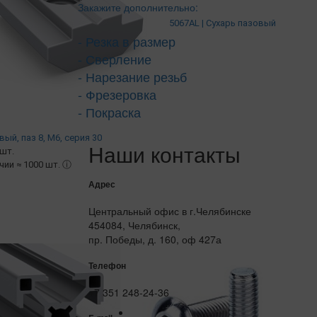
Закажите дополнительно:
5067AL | Сухарь пазовый
- Резка в размер
- Сверление
- Нарезание резьб
- Фрезеровка
- Покраска
ый, паз 8, М6, серия 30
Наши контакты
/шт.
ичии ≈ 1000 шт.
ⓘ
Адрес
Центральный офис в г.Челябинске
454084, Челябинск,
пр. Победы, д. 160, оф 427а
Телефон
+7 351 248-24-36