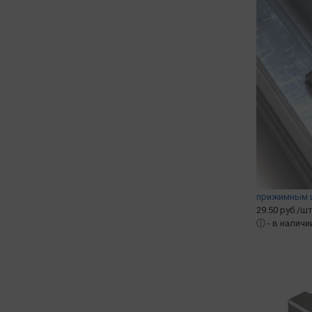
прижимным ша
29.50 руб./шт
ⓘ
- в наличи