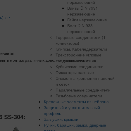
нержавеющий
Винты DIN 7991
нержавеющие
ь).ZIP
Гайки нержавеющие
Болт DIN 933
нержавеющий
Торцевые соединители (Т-
коннекторы)
Клипсы, Кабеледержатели
Трехсторонние угловые
ерии 30.
соединители
лнять монтаж различных дополнительных элементов.
Кубические соединители
Фиксаторы пазовые
Элементы крепления панелей
и сеток
Параллельные соединители
Резьбовые соединители
Крепежные элементы из нейлона
Защитный и уплотнительный
профиль
 SS-304:
Заглушки, крышки
Ручки, барашки, замки, дверные
петли