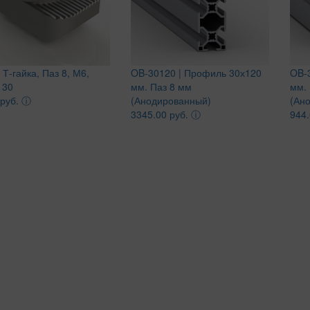
 Т-гайка, Паз 8, М6,
OB-30120 | Профиль 30х120
OB-
 30
мм. Паз 8 мм
мм. 
 руб.
ⓘ
(Анодированный)
(Ан
3345.00 руб.
ⓘ
944.