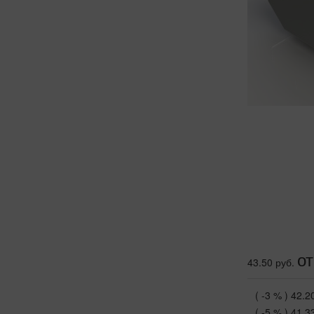
от
43.50 руб.
( -3 % )
42.2
( -5 % )
41.3