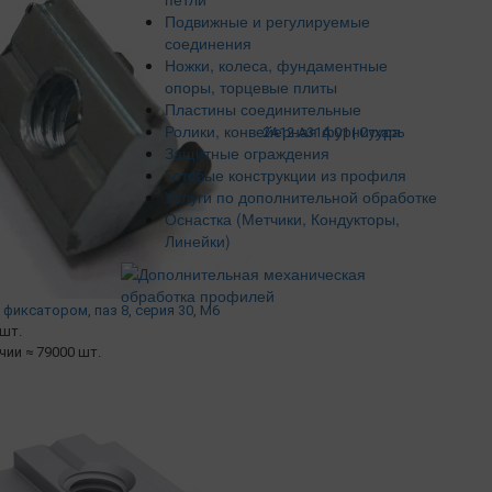
Подвижные и регулируемые
соединения
Ножки, колеса, фундаментные
опоры, торцевые плиты
Пластины соединительные
Ролики, конвейерная фурнитура
2A12.A31A.01 | Сухарь
Защитные ограждения
Готовые конструкции из профиля
Услуги по дополнительной обработке
Оснастка (Метчики, Кондукторы,
Линейки)
фиксатором, паз 8, серия 30, М6
/шт.
ичии ≈ 79000 шт.