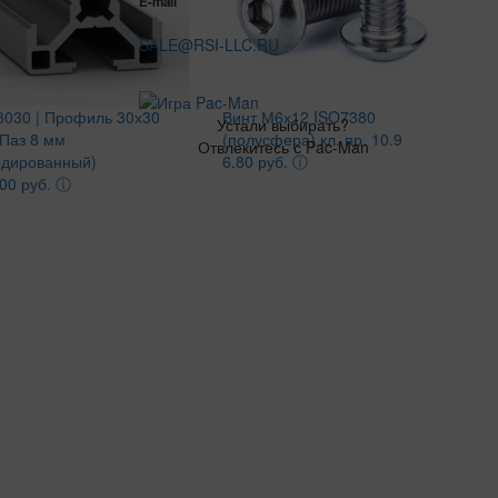
E-mail
SALE@RSI-LLC.RU
3030 | Профиль 30х30
Винт М6х12 ISO7380
Устали выбирать?
Паз 8 мм
(полусфера) кл. пр. 10.9
Отвлекитесь с Pac-Man
одированный)
6.80 руб.
ⓘ
00 руб.
ⓘ