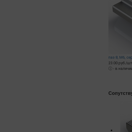
паз 8, М6, се
23.00 руб./шт
ⓘ
- в наличи
Сопутств