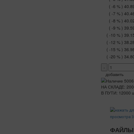
( -6 % )
40.8
( -7 % )
40.4
( -8 % )
40.0
( -9 % )
39.5
( -10 % )
39.1
( -12 % )
38.2
( -15 % )
36.9
( -20 % )
34.8
-
добавить
НА СКЛАДЕ: 200
В ПУТИ: 12000 ш
ФАЙЛЫ 