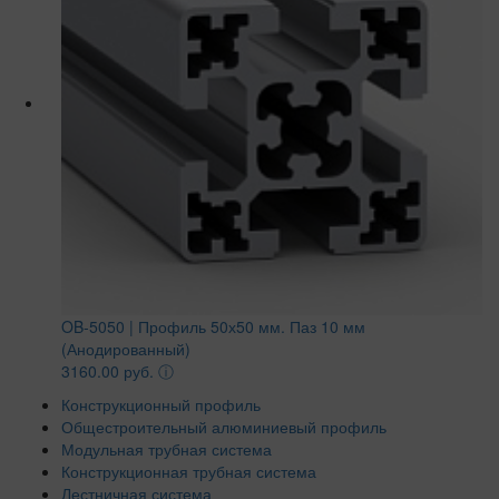
OB-5050 | Профиль 50х50 мм. Паз 10 мм
(Анодированный)
3160.00 руб.
ⓘ
Конструкционный профиль
Общестроительный алюминиевый профиль
Модульная трубная система
Конструкционная трубная система
Лестничная система