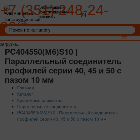
+7 (351) 248-24-
АЛЮМИНИЕВЫЙ
КОНСТРУКЦИОННЫЙ
(0)
ПРОФИЛЬ
36
Войти
Корзина: 0
Toggle
navigat
загрузка...
PC404550(М6)S10 |
Параллельный соединитель
профилей серии 40, 45 и 50 с
пазом 10 мм
Главная
Каталог
Крепежные элементы
Параллельные соединители
PC404550(М6)S10 | Параллельный соединитель
профилей серии 40, 45 и 50 с пазом 10 мм