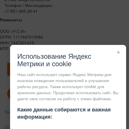
Телефон / Мессенджеры:
+7-951-465-28-41
Реквизиты
ООО «Р.С.И»
ОГРН: 1117447019084
ИНН: 7447201415
КПП: 744701001
×
Использование Яндекс
Метрики и cookie
Скачать карточку предприятия
Наш сайт использует сервис Яндекс Метрика для
анализа поведения пользователей и улучшения
работы ресурса. Также использует cookie для
хранения данных. Продолжая использовать сайт, Вы
Политика конфиденциальности
даете свое согласие на работу с этими файлами.
Какие данные собираются и важная
Правила возврата
информация:
АЛЮМИНИЕВЫЙ
КОНСТРУКЦИОННЫЙ