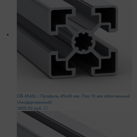
OB-4545L | Профиль 45х45 мм. Паз 10 мм облегченный
(Анодированный)
1825.00 руб.
ⓘ