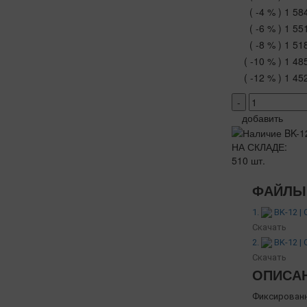
( -4 % )
1 58
( -6 % )
1 55
( -8 % )
1 51
( -10 % )
1 48
( -12 % )
1 45
-
добавить
НА СКЛАДЕ:
510 шт.
ФАЙЛЫ 
1.
BK-12 |
Скачать
2.
BK-12 |
Скачать
ОПИСА
Фиксированн