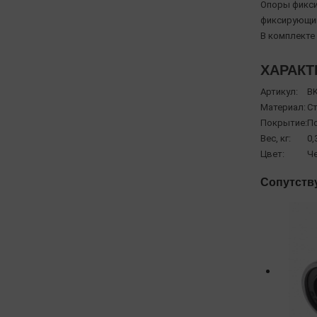
Опоры фикси
фиксирующий
В комплекте
ХАРАКТ
Артикул:
BK
Материал:
С
Покрытие:
П
Вес, кг:
0,
Цвет:
Ч
Сопутств