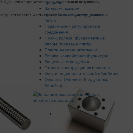
профиль
П. В данной опоре установлен радиальный подшипник,
Заглушки, крышки
Ручки, барашки, замки, дверные
 осуществляется жесткая осевая фиксация торца винта.
петли
Подвижные и регулируемые
соединения
Ножки, колеса, фундаментные
опоры, торцевые плиты
Пластины соединительные
Ролики, конвейерная фурнитура
Защитные ограждения
Готовые конструкции из профиля
Услуги по дополнительной обработке
Оснастка (Метчики, Кондукторы,
Линейки)