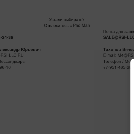
Устали выбирать?
Отвлекитесь с Pac-Man
Почта для заяв
8-24-36
SALE@RSI-LL
лександр Юрьевич
Тихонов Вяче
@RSI-LLC.RU
E-mail: M4@RS
Мессенджеры:
Телефон / Мес
96-10
+7-951-465-28-