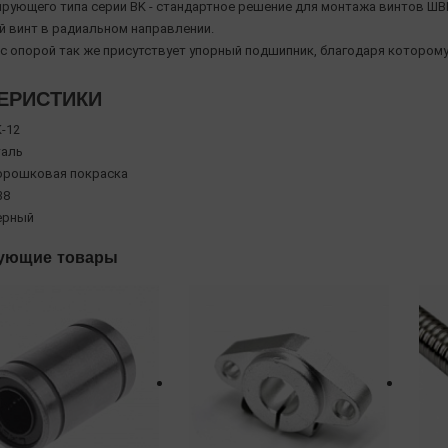
рующего типа серии BK - стандартное решение для монтажа винтов ШВ
 винт в радиальном направлении.
 с опорой так же присутствует упорный подшипник, благодаря которому
ЕРИСТИКИ
-12
таль
орошковая покраска
38
ерный
ующие товары