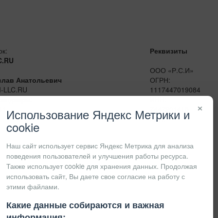
ок:
Реквизиты
C.RU
ООО «Р.С.И»
слав Анатольевич
ОГРН:
I-LLC.RU
1117447019084
сенджеры:
ИНН:
×
41
7447201415
Использование Яндекс Метрики и
КПП:
cookie
Наш сайт использует сервис Яндекс Метрика для анализа
поведения пользователей и улучшения работы ресурса.
Также использует cookie для хранения данных. Продолжая
использовать сайт, Вы даете свое согласие на работу с
этими файлами.
Какие данные собираются и важная
информация: