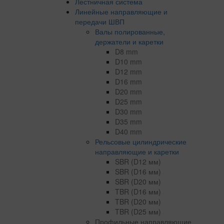
Лестничная система
Линейные направляющие и
передачи ШВП
Валы полированные,
держатели и каретки
D8 mm
D10 mm
D12 mm
D16 mm
D20 mm
D25 mm
D30 mm
D35 mm
D40 mm
Рельсовые цилиндрические
направляющие и каретки
SBR (D12 мм)
SBR (D16 мм)
SBR (D20 мм)
TBR (D16 мм)
TBR (D20 мм)
TBR (D25 мм)
Профильные направляющие