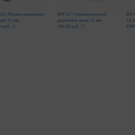
U | Втулка шариковая
SHF12 | Горизонтальный
BS-
ала 12 мм
держатель вала 12 мм
12 м
0 руб.
ⓘ
160.00 руб.
ⓘ
2395