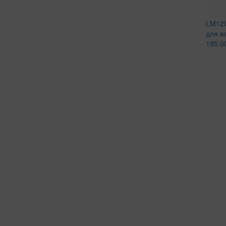
LM12U
для в
195.0