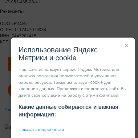
+7-951-465-28-41
Реквизиты
ООО «Р.С.И»
ОГРН: 1117447019084
ИНН: 7447201415
КПП: 744701001
×
Использование Яндекс
Метрики и cookie
Скачать карточку предприятия
Наш сайт использует сервис Яндекс Метрика для
анализа поведения пользователей и улучшения
работы ресурса. Также использует cookie для
хранения данных. Продолжая использовать сайт, Вы
Политика конфиденциальности
даете свое согласие на работу с этими файлами.
Какие данные собираются и важная
Правила возврата
информация:
АЛЮМИНИЕВЫЙ
КОНСТРУКЦИОННЫЙ
Показать подробности
ПРОФИЛЬ