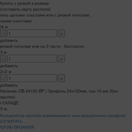
Купить с резкой в размер
(составить карту распила)
пить целыми хлыстами или с резкой пополам:
елыми хлыстами
04 м
-
+
добавить
резкой пополам или на 3 части · бесплатно
+3 м
-
+
добавить
+2+2 м
-
+
добавить
А СКЛАДЕ:
0 м.
АССЧИТАТЬ
РОГИБ ПРОФИЛЯ