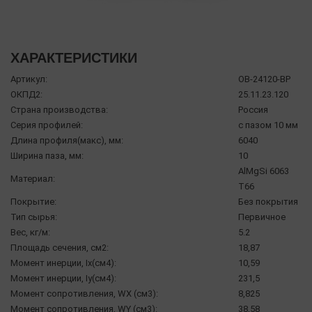
ХАРАКТЕРИСТИКИ
Артикул:
OB-24120-BP
ОКПД2:
25.11.23.120
Страна производства:
Россия
Серия профилей:
с пазом 10 мм
Длина профиля(макс), мм:
6040
Ширина паза, мм:
10
AlMgSi 6063
Материал:
Т66
Покрытие:
Без покрытия
Тип сырья:
Первичное
Вес, кг/м:
5.2
Площадь сечения, см2:
18,87
Момент инерции, Ix(см4):
10,59
Момент инерции, Iy(см4):
231,5
Момент сопротивления, WX (см3):
8,825
Момент сопротивления, WY (см3):
38,58