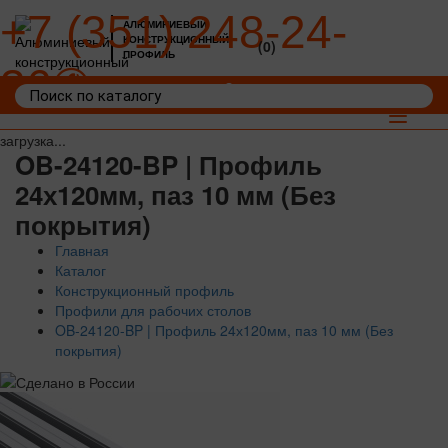
+7 (351) 248-24-
АЛЮМИНИЕВЫЙ
КОНСТРУКЦИОННЫЙ
(0)
ПРОФИЛЬ
36
Войти
Корзина: 0
Toggle
navigat
загрузка...
OB-24120-BP | Профиль
24х120мм, паз 10 мм (Без
покрытия)
Главная
Каталог
Конструкционный профиль
Профили для рабочих столов
OB-24120-BP | Профиль 24х120мм, паз 10 мм (Без
покрытия)