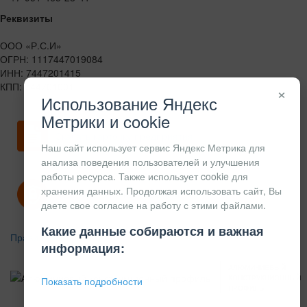
Реквизиты
ООО «Р.С.И»
ОГРН: 1117447019084
ИНН: 7447201415
КПП: 744701001
×
Использование Яндекс
Метрики и cookie
Скачать карточку предприятия
Наш сайт использует сервис Яндекс Метрика для
анализа поведения пользователей и улучшения
работы ресурса. Также использует cookie для
хранения данных. Продолжая использовать сайт, Вы
Политика конфиденциальности
даете свое согласие на работу с этими файлами.
Какие данные собираются и важная
Правила возврата
информация:
АЛЮМИНИЕВЫЙ
КОНСТРУКЦИОННЫЙ
Показать подробности
ПРОФИЛЬ