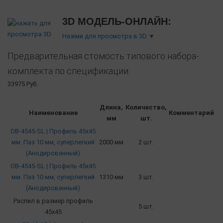
3D МОДЕЛЬ-ОНЛАЙН:
Нажми для просмотра в 3D ▼
Предварительная стомость типового набора-
комплекта по спецификации:
33975 Руб.
Длина,
Количество,
Наименование
Комментарий
мм
шт.
OB-4545-SL | Профиль 45х45
мм. Паз 10 мм, суперлегкий
2000 мм
2 шт.
(Анодированный)
OB-4545-SL | Профиль 45х45
мм. Паз 10 мм, суперлегкий
1310 мм
3 шт.
(Анодированный)
Распил в размер профиль
5 шт.
45х45