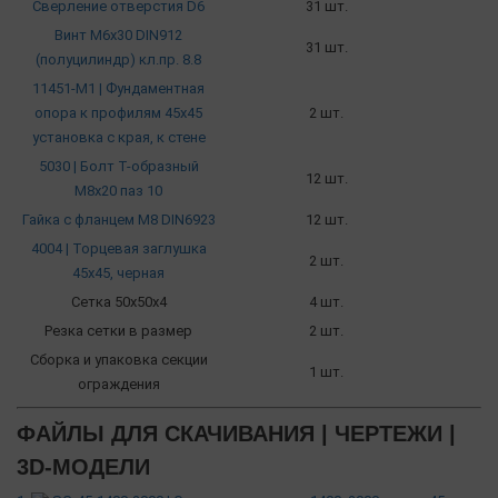
Сверление отверстия D6
31 шт.
Винт М6х30 DIN912
31 шт.
(полуцилиндр) кл.пр. 8.8
11451-М1 | Фундаментная
опора к профилям 45х45
2 шт.
установка с края, к стене
5030 | Болт Т-образный
12 шт.
М8х20 паз 10
Гайка с фланцем М8 DIN6923
12 шт.
4004 | Торцевая заглушка
2 шт.
45х45, черная
Сетка 50х50х4
4 шт.
Резка сетки в размер
2 шт.
Сборка и упаковка секции
1 шт.
ограждения
ФАЙЛЫ ДЛЯ СКАЧИВАНИЯ | ЧЕРТЕЖИ |
3D-МОДЕЛИ