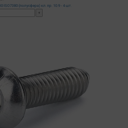
0 ISO7380 (полусфера) кл. пр. 10.9 - 4 шт.
+
мплект