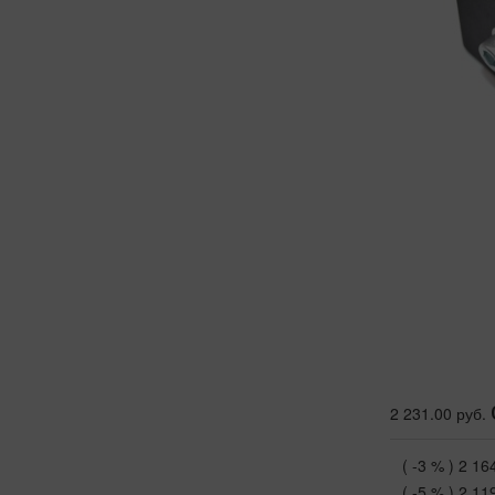
2 231.00 руб.
( -3 % )
2 16
( -5 % )
2 11