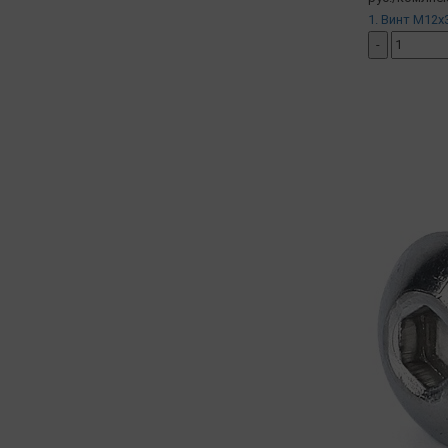
1. Винт М12х3
-
добавить ко
( в наличии )