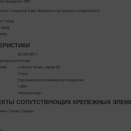
 в пределах 180°.
сталь толщиной 5 мм. Варианты установки соединителя:
к торцу.
торцу.
пазу.
ЕРИСТИКИ
50100180-1
зводства:
Россия
лей:
с пазом 10 мм, серия 50
Сталь
Порошковое полимерное покрытие
1,890
Черный муар
КТЫ СОПУТСТВУЮЩИХ КРЕПЕЖНЫХ ЭЛЕМЕНТ
ния «Торец-Торец»
т.