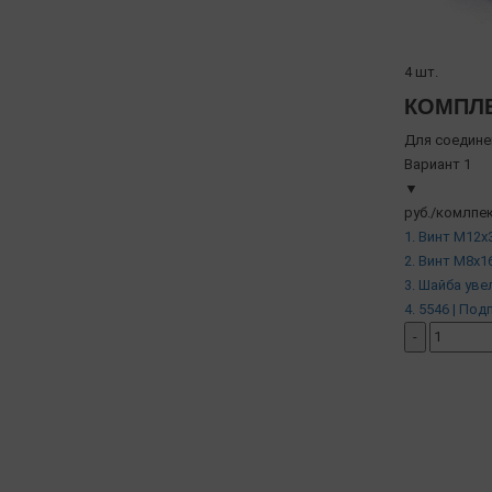
4 шт.
КОМПЛЕ
Для соедине
Вариант 1
▼
руб./комлпек
1. Винт М12х3
2. Винт М8х16
3. Шайба уве
4. 5546 | По
-
добавить ко
( в наличии )