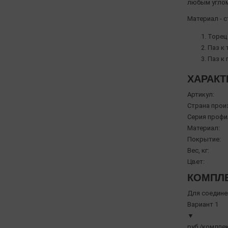
любым углом
Материал - 
Торец 
Паз к 
Паз к 
ХАРАКТ
Артикул:
Страна прои
Серия профи
Материал:
Покрытие:
Вес, кг:
Цвет:
КОМПЛЕ
Для соедине
Вариант 1
▼
руб./комлпек