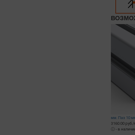
ВОЗМОЖ
мм. Паз 10 
3160.00 руб./
ⓘ
- в наличи