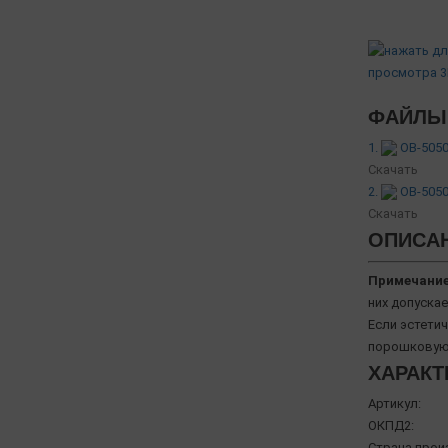
ФАЙЛЫ 
1.
OB-5050
Скачать
2.
OB-5050
Скачать
ОПИСА
Примечание
них допускае
Если эстети
порошковую 
ХАРАКТ
Артикул:
ОКПД2:
Страна прои