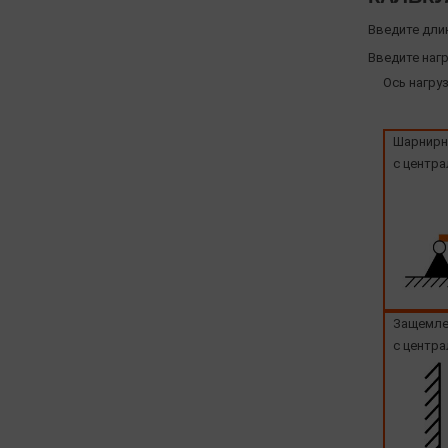
Введите дли
Введите нагр
Ось нагруз
Шарнирн
с центра
Защемле
с центра