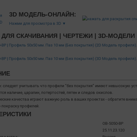
3D МОДЕЛЬ-ОНЛАЙН:
Нажми для просмотра в 3D ▼
ДЛЯ СКАЧИВАНИЯ | ЧЕРТЕЖИ | 3D-МОДЕЛИ
-BP | Профиль 50х50 мм. Паз 10 мм (Без покрытия) (2D Модель профиля)
-BP | Профиль 50х50 мм. Паз 10 мм (Без покрытия) (3D Модель профиля)
НИЕ
:
следует учитывать что профили "без покрытия" имеют невысокую ус
тся наличие, царапин, потертостей, пятен и следов окислов.
ческие качества играют важную роль в ваших проектах - обратите вни
покраску профилей.
ЕРИСТИКИ
OB-5050-BP
25.11.23.120
зводства:
Россия