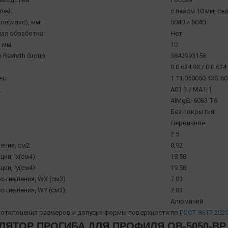
лей:
с пазом 10 мм, се
ля(макс), мм:
5040 и 6040
ая обработка:
Нет
 мм:
10
 Rexroth Group:
3842993156
0.0.624.93 / 0.0.624
ec:
1.11.050050.43S.60 
:
A01-1 / MA1-1
AlMgSi 6063 Т6
Без покрытия
Первичное
2.5
ения, см2:
8,92
ии, Ix(см4):
19.58
ии, Iy(см4):
19.58
отивления, WX (см3):
7.83
отивления, WY (см3):
7.83
Алюминий
отклонения размеров и допуски формы поверхности:
по
ГОСТ 8617-202
ЛЯТОР ПРОГИБА ДЛЯ ПРОФИЛЯ OB-5050-BP