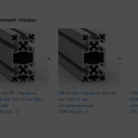
ующие товары
100-BP | Профиль
OB-50100 | Профиль 50х100
1036
0 мм. Паз 10 мм (Без
мм. Паз 10 мм
45х4
тия)
(Анодированный)
сери
00 руб.
ⓘ
5595.00 руб.
ⓘ
125.