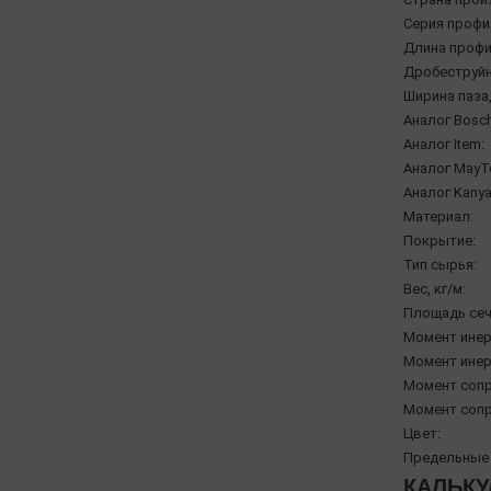
Серия профи
Длина профи
Дробеструйн
Ширина паза,
Аналог Bosch
Аналог Item:
Аналог MayT
Аналог Kanya
Материал:
Покрытие:
Тип сырья:
Вес, кг/м:
Площадь сеч
Момент инерц
Момент инерц
Момент сопр
Момент сопр
Цвет:
Предельные 
КАЛЬКУ