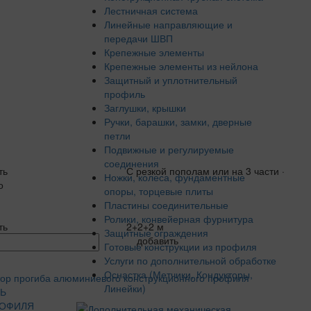
Лестничная система
Линейные направляющие и
передачи ШВП
Крепежные элементы
Крепежные элементы из нейлона
Защитный и уплотнительный
профиль
Заглушки, крышки
Ручки, барашки, замки, дверные
петли
Подвижные и регулируемые
соединения
ть
С резкой пополам или на 3 части ·
Ножки, колеса, фундаментные
о
опоры, торцевые плиты
Пластины соединительные
Ролики, конвейерная фурнитура
ть
2+2+2 м
Защитные ограждения
добавить
Готовые конструкции из профиля
Услуги по дополнительной обработке
Оснастка (Метчики, Кондукторы,
Линейки)
Ь
РОФИЛЯ