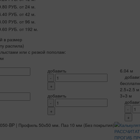
9.80 РУБ.
от 24 м.
6.40 РУБ.
от 42 м.
3.00 РУБ.
от 96 м.
9.60 РУБ.
от 192 м.
ой в размер
рту распила)
лыстами или с резкой пополам:
ми
добавить
6.04 м
добави
-
бесплатн
+
2.5+2.5 м
добавить
3+3 м
добави
-
-
+
+
РАССЧИТАТ
ПРОГИБ П