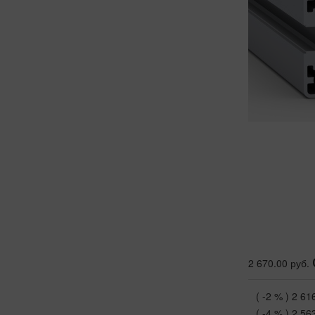
2 670.00 руб.
( -2 % )
2 61
( -4 % )
2 56