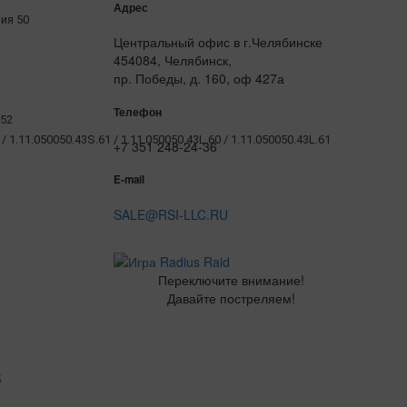
Адрес
рия 50
Центральный офис в г.Челябинске
454084, Челябинск,
пр. Победы, д. 160, оф 427а
Телефон
.52
/ 1.11.050050.43S.61 / 1.11.050050.43L.60 / 1.11.050050.43L.61
+7 351 248-24-36
E-mail
SALE@RSI-LLC.RU
Переключите внимание!
Давайте постреляем!
5