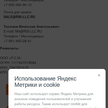
+7-900-060-96-10
Почта для заявок:
SALE@RSI-LLC.RU
Тихонов Вячеслав Анатольевич
E-mail: M4@RSI-LLC.RU
Телефон / Мессенджеры:
+7-951-465-28-41
Реквизиты
ООО «Р.С.И»
ОГРН: 1117447019084
ИНН: 7447201415
КПП: 744701001
×
Использование Яндекс
Метрики и cookie
Скачать карточку предприятия
Наш сайт использует сервис Яндекс Метрика для
анализа поведения пользователей и улучшения
работы ресурса. Также использует cookie для