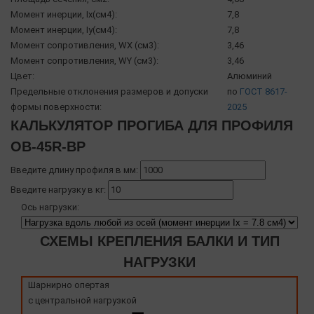
Момент инерции, Ix(см4):
7,8
Момент инерции, Iy(см4):
7,8
Момент сопротивления, WX (см3):
3,46
Момент сопротивления, WY (см3):
3,46
Цвет:
Алюминий
Предельные отклонения размеров и допуски
по
ГОСТ 8617-
формы поверхности:
2025
КАЛЬКУЛЯТОР ПРОГИБА ДЛЯ ПРОФИЛЯ
OB-45R-BP
Введите длину профиля в мм:
Введите нагрузку в кг:
Ось нагрузки:
СХЕМЫ КРЕПЛЕНИЯ БАЛКИ И ТИП
НАГРУЗКИ
Шарнирно опертая
с центральной нагрузкой