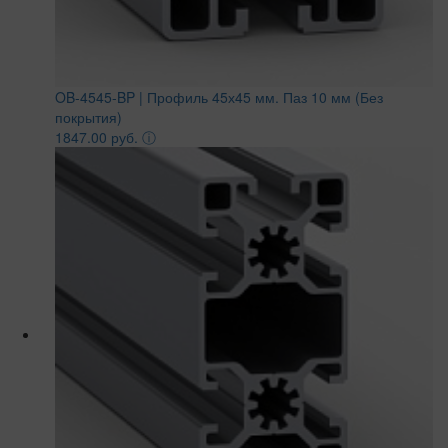
OB-4545-BP | Профиль 45х45 мм. Паз 10 мм (Без
покрытия)
1847.00 руб.
ⓘ