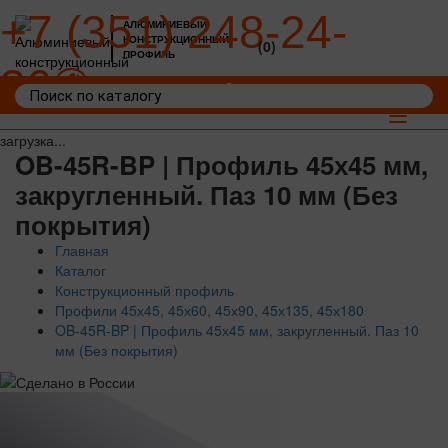
+7 (351) 248-24-
АЛЮМИНИЕВЫЙ
КОНСТРУКЦИОННЫЙ
(0)
ПРОФИЛЬ
36
Войти
Корзина: 0
Toggle
navigat
загрузка...
OB-45R-BP | Профиль 45х45 мм,
закругленный. Паз 10 мм (Без
покрытия)
Главная
Каталог
Конструкционный профиль
Профили 45х45, 45х60, 45х90, 45х135, 45х180
OB-45R-BP | Профиль 45х45 мм, закругленный. Паз 10
мм (Без покрытия)