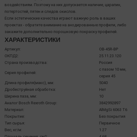
воздействиям. Поэтому на них допускается наличие, царапин,
потертостей, пятен и следов окислов.
Если эстетические качества играют важную роль в ваших
проектах - обратите внимание на анодированные профили, либо
закажите дополнительно порошковую покраску профилей.
ХАРАКТЕРИСТИКИ
Артикул:
OB-45R-BP
ОКПД2:
25.11.23.120
Страна производства:
Россия
с пазом 10 мм,
Серия профилей:
серия 45
Длина профиля(макс), мм:
5040
Дробеструйная обработка:
Нет
Ширина паза, мм:
10
Аналог Bosch Rexroth Group:
3842992897
Материал:
AlMgSi 6063 Т6
Покрытие:
Без покрытия
Тип сырья:
Первичное
Вес, кг/м:
1.27
Площадь сечения, см2:
4,68