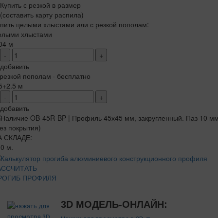
Купить с резкой в размер
(составить карту распила)
пить целыми хлыстами или с резкой пополам:
елыми хлыстами
04 м
-
+
добавить
резкой пополам · бесплатно
5+2.5 м
-
+
добавить
А СКЛАДЕ:
0 м.
АССЧИТАТЬ
РОГИБ ПРОФИЛЯ
3D МОДЕЛЬ-ОНЛАЙН: