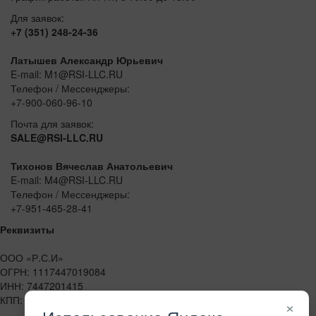
Для заявок:
+7 (351) 248-24-36
Латышев Александр Юрьевич
E-mail: M1@RSI-LLC.RU
Телефон / Мессенджеры:
+7-900-060-96-10
Почта для заявок:
SALE@RSI-LLC.RU
Тихонов Вячеслав Анатольевич
E-mail: M4@RSI-LLC.RU
Телефон / Мессенджеры:
+7-951-465-28-41
Реквизиты
ООО «Р.С.И»
ОГРН: 1117447019084
ИНН: 7447201415
КПП: 744701001
×