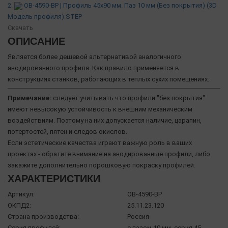
2.
OB-4590-BP | Профиль 45х90 мм. Паз 10 мм (Без покрытия) (3D
Модель профиля).STEP
Скачать
ОПИСАНИЕ
Является более дешевой альтернативой аналогичного
анодированного профиля. Как правило применяется в
конструкциях станков, работающих в теплых сухих помещениях.
Примечание:
следует учитывать что профили "без покрытия"
имеют невысокую устойчивость к внешним механическим
воздействиям. Поэтому на них допускается наличие, царапин,
потертостей, пятен и следов окислов.
Если эстетические качества играют важную роль в ваших
проектах - обратите внимание на анодированные профили, либо
закажите дополнительно порошковую покраску профилей.
ХАРАКТЕРИСТИКИ
Артикул:
OB-4590-BP
ОКПД2:
25.11.23.120
Страна производства:
Россия
Серия профилей:
с пазом 10 мм, серия 45