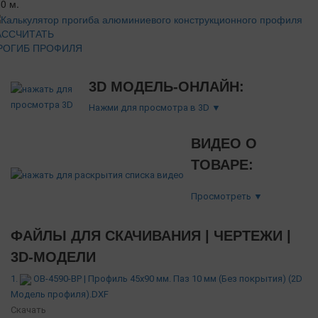
0 м.
АССЧИТАТЬ
РОГИБ ПРОФИЛЯ
3D МОДЕЛЬ-ОНЛАЙН:
Нажми для просмотра в 3D ▼
ВИДЕО О
ТОВАРЕ:
Просмотреть ▼
ФАЙЛЫ ДЛЯ СКАЧИВАНИЯ | ЧЕРТЕЖИ |
3D-МОДЕЛИ
1.
OB-4590-BP | Профиль 45х90 мм. Паз 10 мм (Без покрытия) (2D
Модель профиля).DXF
Скачать