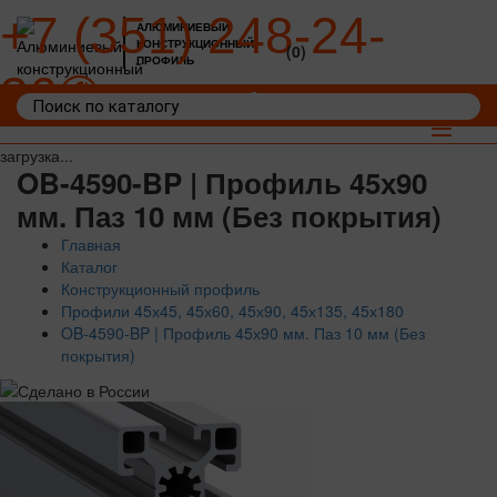
+7 (351) 248-24-
АЛЮМИНИЕВЫЙ
КОНСТРУКЦИОННЫЙ
(0)
ПРОФИЛЬ
36
Войти
Корзина: 0
Toggle
navigat
загрузка...
OB-4590-BP | Профиль 45х90
мм. Паз 10 мм (Без покрытия)
Главная
Каталог
Конструкционный профиль
Профили 45х45, 45х60, 45х90, 45х135, 45х180
OB-4590-BP | Профиль 45х90 мм. Паз 10 мм (Без
покрытия)