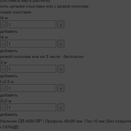
(составить карту распила)
пить целыми хлыстами или с резкой пополам:
елыми хлыстами
04 м
-
+
добавить
04 м
-
+
добавить
резкой пополам или на 3 части · бесплатно
+3 м
-
+
добавить
5+2.5 м
-
+
добавить
+2+2 м
-
+
добавить
А СКЛАДЕ: