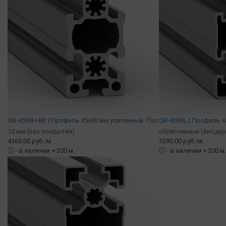
OB-4590H-BP | Профиль 45х90 мм усиленный. Паз
OB-4590L | Профиль 4
10 мм (Без покрытия)
облегченный (Аноди
4365.00 руб./м.
3290.00 руб./м.
ⓘ
- в наличии ≈ 200 м.
ⓘ
- в наличии ≈ 200 м.