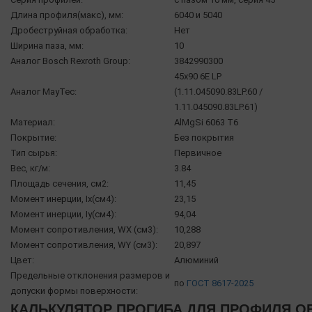
Длина профиля(макс), мм:
6040 и 5040
Дробеструйная обработка:
Нет
Ширина паза, мм:
10
Аналог Bosch Rexroth Group:
3842990300
45х90 6E LP
Аналог MayTec:
(1.11.045090.83LP.60 /
1.11.045090.83LP.61)
Материал:
AlMgSi 6063 Т6
Покрытие:
Без покрытия
Тип сырья:
Первичное
Вес, кг/м:
3.84
Площадь сечения, см2:
11,45
Момент инерции, Ix(см4):
23,15
Момент инерции, Iy(см4):
94,04
Момент сопротивления, WX (см3):
10,288
Момент сопротивления, WY (см3):
20,897
Цвет:
Алюминий
Предельные отклонения размеров и
по
ГОСТ 8617-2025
допуски формы поверхности:
КАЛЬКУЛЯТОР ПРОГИБА ДЛЯ ПРОФИЛЯ OB