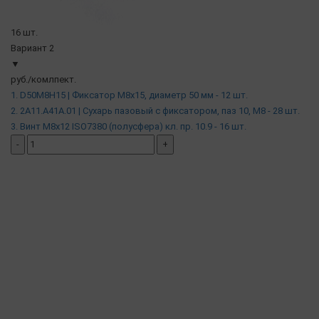
16 шт.
Вариант 2
▼
руб./комлпект.
1. D50M8H15 | Фиксатор М8х15, диаметр 50 мм - 12 шт.
2. 2A11.A41A.01 | Сухарь пазовый c фиксатором, паз 10, М8 - 28 шт.
3. Винт М8х12 ISO7380 (полусфера) кл. пр. 10.9 - 16 шт.
-
+
добавить комплект
( в наличии )