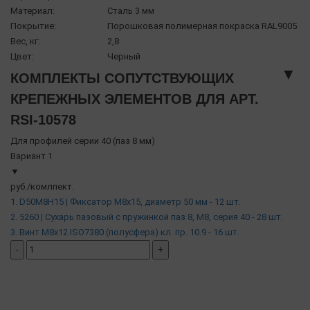
Материал:
Сталь 3 мм
Покрытие:
Порошковая полимерная покраска RAL9005
Вес, кг:
2,8
Цвет:
Черный
▼
КОМПЛЕКТЫ СОПУТСТВУЮЩИХ
КРЕПЕЖНЫХ ЭЛЕМЕНТОВ ДЛЯ АРТ.
RSI-10578
Для профилей серии 40 (паз 8 мм)
Вариант 1
▼
руб./комлпект.
1. D50M8H15 | Фиксатор М8х15, диаметр 50 мм - 12 шт.
2. 5260 | Сухарь пазовый с пружинкой паз 8, М8, серия 40 - 28 шт.
3. Винт М8х12 ISO7380 (полусфера) кл. пр. 10.9 - 16 шт.
-
+
добавить комплект
( в наличии )