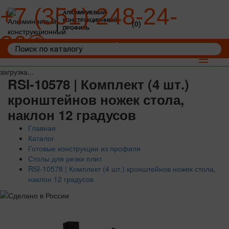
+7 (351) 248-24-
АЛЮМИНИЕВЫЙ
КОНСТРУКЦИОННЫЙ
(0)
ПРОФИЛЬ
36
Войти
Корзина: 0
Toggle
navigat
загрузка...
RSI-10578 | Комплект (4 шт.)
кронштейнов ножек стола,
наклон 12 градусов
Главная
Каталог
Готовые конструкции из профиля
Столы для резки плит
RSI-10578 | Комплект (4 шт.) кронштейнов ножек стола,
наклон 12 градусов