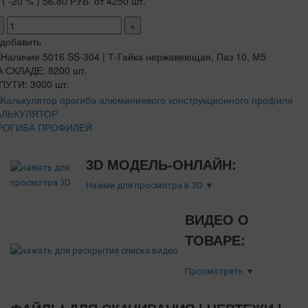
( -20 % )
56.80 РУБ.
от 4250 шт.
+
добавить
 СКЛАДЕ: 8200 шт.
ПУТИ: 3000 шт.
АЛЬКУЛЯТОР
РОГИБА ПРОФИЛЕЙ
3D МОДЕЛЬ-ОНЛАЙН:
Нажми для просмотра в 3D ▼
ВИДЕО О
ТОВАРЕ:
Просмотреть ▼